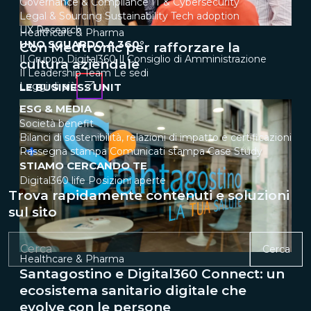
Governance & Compliance
IT & Cybersecurity
Legal & Sourcing
Sustainability
Tech adoption
UX Research
Healthcare & Pharma
UNO SGUARDO A 360°
Con Medtronic per rafforzare la
Il Gruppo Digital360
Il Consiglio di Amministrazione
cultura aziendale
Il Leadership Team
Le sedi
Leggi di più
LE BUSINESS UNIT
ESG & MEDIA
Società benefit
Bilanci di sostenibilità, relazioni di impatto e certificazioni
Rassegna stampa
Comunicati stampa
Case Study
STIAMO CERCANDO TE
Digital360 life
Posizioni aperte
Trova rapidamente contenuti e soluzioni
sul sito
Cerca
Healthcare & Pharma
Santagostino e Digital360 Connect: un
ecosistema sanitario digitale che
evolve con le persone