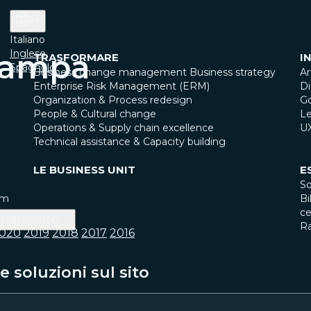
IT
Italiano
Inglese
tampa
TRASFORMARE
I
Spagnolo
Business change management
Business strategy
Ar
Enterprise Risk Management (ERM)
Di
Organization & Process redesign
G
People & Cultural change
Le
Operations & Supply chain excellence
U
Technical assistance & Capacity building
LE BUSINESS UNIT
E
So
am
Bi
ce
inamento
R
020
2019
2018
2017
2016
 soluzioni sul sito