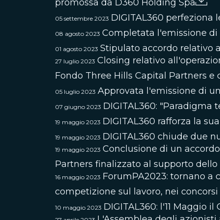
promossa da D360 Holding Spa
DIGITAL360 perfeziona le
05 settembre 2023
Completata l'emissione di 
08 agosto 2023
Stipulato accordo relativo a
01 agosto 2023
Closing relativo all'operazio
27 luglio 2023
Fondo Three Hills Capital Partners e
Approvata l'emissione di un
05 luglio 2023
DIGITAL360: "Paradigma tech
07 giugno 2023
DIGITAL360 rafforza la sua
19 maggio 2023
DIGITAL360 chiude due nuo
19 maggio 2023
Conclusione di un accordo 
19 maggio 2023
Partners finalizzato al supporto dell
ForumPA2023: tornano a cre
16 maggio 2023
competizione sul lavoro, nei concorsi
DIGITAL360: l'11 Maggio il
10 maggio 2023
L'Assemblea degli azionisti
27 aprile 2023