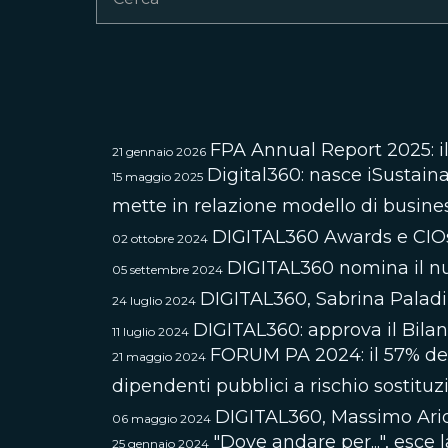
FPA Annual Report 2025: il
21 gennaio 2026
Digital360: nasce iSustaina
15 maggio 2025
mette in relazione modello di business
DIGITAL360 Awards e CIOsum
02 ottobre 2024
DIGITAL360 nomina il nu
05 settembre 2024
DIGITAL360, Sabrina Paladi
24 luglio 2024
DIGITAL360: approva il Bilanc
11 luglio 2024
FORUM PA 2024: il 57% dei l
21 maggio 2024
dipendenti pubblici a rischio sostituz
DIGITAL360, Massimo Ari
06 maggio 2024
"Dove andare per...", esce
25 gennaio 2024