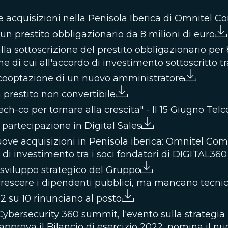
 acquisizioni nella Penisola Iberica di Omnitel 
un prestito obbligazionario da 8 milioni di euro
lla sottoscrizione del prestito obbligazionario per 
ne di cui all'accordo di investimento sottoscritto tr
 cooptazione di un nuovo amministratore
 prestito non convertibile
-co per tornare alla crescita" - Il 15 Giugno Telco 
 partecipazione in Digital Sales
ve acquisizioni in Penisola iberica: Omnitel Com
di investimento tra i soci fondatori di DIGITAL360 
o sviluppo strategico del Gruppo
scere i dipendenti pubblici, ma mancano tecnici e
 2 su 10 rinunciano al posto
 Cybersecurity 360 summit, l'evento sulla strategia
 approva il Bilancio di esercizio 2022, nomina il 