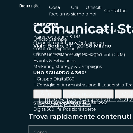
Cosa
Chi
Unisciti
Contattaci
facciamo
siamo
a noi
Comunicati S
CRESCERE
Brand communication, Creativity & Content
Brand reputation & PR
Ufficio Stampa
Channel marketing & Outsourcing
Viale Bodio, 37 - 20158 Milano
Customer experience
ufficiostampadigital360@secnewgate.it
Customer Relationship Management (CRM)
Events & Exhibitions
Marketing strategy & Campaigns
UNO SGUARDO A 360°
Il Gruppo Digital360
Il Consiglio di Amministrazione
Il Leadership Te
Le sedi
Anno
Business Unit
Ord
Tutti
2026
2025
2024
2023
2022
2021
2
Tutti
Gov
Advisory
Digital360
STIAMO CERCANDO TE
Più nuovo
Più vecchio
Digital360 life
Posizioni aperte
Trova rapidamente contenuti e