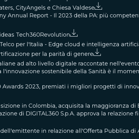
aters, CityAngels e Chiesa Valdese
nnual Report - Il 2023 della PA: più competente, e
4ideas Tech360Revolution
co per l'Italia - Edge cloud e intelligenza artifici
tificazione per la parità di genere
taliane ad alto livello digitale raccontate nell'even
l'innovazione sostenibile della Sanità è il moment
wards 2023, premiati i migliori progetti di innov
izione in Colombia, acquisita la maggioranza di 
azione di DIGITAL360 S.p.A. approva la relazione f
ell'emittente in relazione all'Offerta Pubblica di A