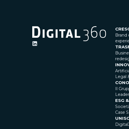
CRES
Brand 
experi
TRAS
Busin
redesi
INNO
Artific
Legal 
CONO
Il Gru
Leader
ESG &
Societ
Case S
UNISC
Digital