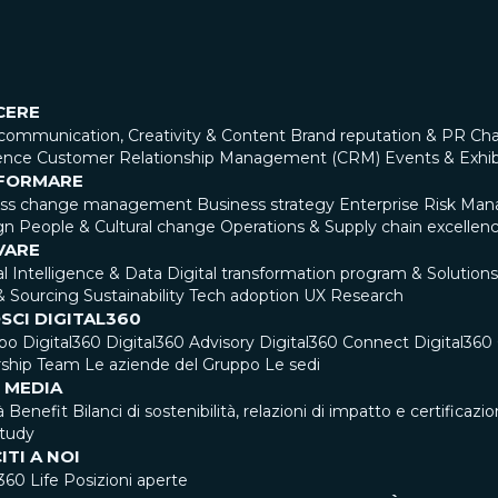
CERE
communication, Creativity & Content
Brand reputation & PR
Cha
ence
Customer Relationship Management (CRM)
Events & Exhib
FORMARE
ess change management
Business strategy
Enterprise Risk Ma
gn
People & Cultural change
Operations & Supply chain excellen
VARE
ial Intelligence & Data
Digital transformation program & Solutions
& Sourcing
Sustainability
Tech adoption
UX Research
SCI DIGITAL360
ppo Digital360
Digital360 Advisory
Digital360 Connect
Digital36
ship Team
Le aziende del Gruppo
Le sedi
 MEDIA
à Benefit
Bilanci di sostenibilità, relazioni di impatto e certificazio
tudy
ITI A NOI
360 Life
Posizioni aperte