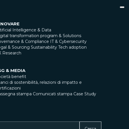
NNOVARE
tificial Intelligence & Data
gital transformation program & Solutions
overnance & Compliance
IT & Cybersecurity
gal & Sourcing
Sustainability
Tech adoption
X Research
SG & MEDIA
cietà benefit
lanci di sostenibilità, relazioni di impatto e
rtificazioni
assegna stampa
Comunicati stampa
Case Study
Cerca