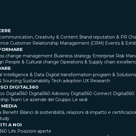
CERE
communication, Creativity & Content
Brand reputation & PR
Cha
ence
Customer Relationship Management (CRM)
Events & Exhib
FORMARE
ess change management
Business strategy
Enterprise Risk Ma
gn
People & Cultural change
Operations & Supply chain excellen
VARE
ial Intelligence & Data
Digital transformation program & Solutions
& Sourcing
Sustainability
Tech adoption
UX Research
SCI DIGITAL360
ppo Digital360
Digital360 Advisory
Digital360 Connect
Digital36
ship Team
Le aziende del Gruppo
Le sedi
 MEDIA
à Benefit
Bilanci di sostenibilità, relazioni di impatto e certificazio
tudy
ITI A NOI
360 Life
Posizioni aperte