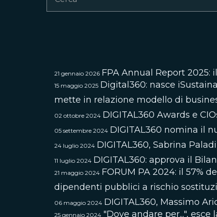
FPA Annual Report 2025: il
21 gennaio 2026
Digital360: nasce iSustaina
15 maggio 2025
mette in relazione modello di business
DIGITAL360 Awards e CIOsum
02 ottobre 2024
DIGITAL360 nomina il nu
05 settembre 2024
DIGITAL360, Sabrina Paladi
24 luglio 2024
DIGITAL360: approva il Bilanc
11 luglio 2024
FORUM PA 2024: il 57% dei l
21 maggio 2024
dipendenti pubblici a rischio sostituz
DIGITAL360, Massimo Ari
06 maggio 2024
"Dove andare per...", esce
25 gennaio 2024