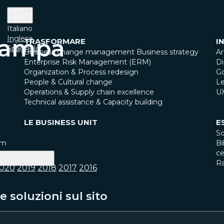
IT
Italiano
Inglese
tampa
TRASFORMARE
I
Spagnolo
Business change management
Business strategy
Ar
Enterprise Risk Management (ERM)
Di
Organization & Process redesign
G
People & Cultural change
Le
Operations & Supply chain excellence
U
Technical assistance & Capacity building
LE BUSINESS UNIT
E
So
am
Bi
ce
inamento
R
020
2019
2018
2017
2016
 soluzioni sul sito