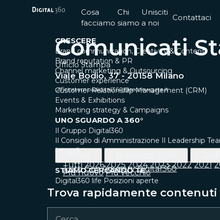
Cosa
Chi
Unisciti
Contattaci
facciamo
siamo
a noi
Comunicati S
CRESCERE
Brand communication, Creativity & Content
Brand reputation & PR
Ufficio Stampa
Channel marketing & Outsourcing
Viale Bodio, 37 - 20158 Milano
Customer experience
ufficiostampadigital360@secnewgate.it
Customer Relationship Management (CRM)
Events & Exhibitions
Marketing strategy & Campaigns
UNO SGUARDO A 360°
Il Gruppo Digital360
Il Consiglio di Amministrazione
Il Leadership Te
Le sedi
Anno
Business Unit
Ord
Tutti
2026
2025
2024
2023
2022
2021
2
Tutti
Gov
Advisory
Digital360
STIAMO CERCANDO TE
Più nuovo
Più vecchio
Digital360 life
Posizioni aperte
Trova rapidamente contenuti e