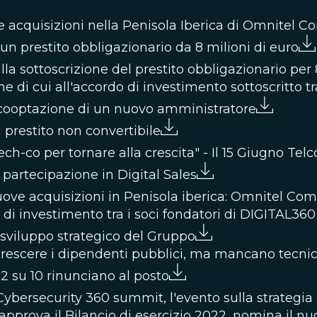
 acquisizioni nella Penisola Iberica di Omnitel 
un prestito obbligazionario da 8 milioni di euro
lla sottoscrizione del prestito obbligazionario per 
ne di cui all'accordo di investimento sottoscritto tr
 cooptazione di un nuovo amministratore
 prestito non convertibile
-co per tornare alla crescita" - Il 15 Giugno Telco 
 partecipazione in Digital Sales
ve acquisizioni in Penisola iberica: Omnitel Com
di investimento tra i soci fondatori di DIGITAL360 
o sviluppo strategico del Gruppo
scere i dipendenti pubblici, ma mancano tecnici e
 2 su 10 rinunciano al posto
 Cybersecurity 360 summit, l'evento sulla strategia
 approva il Bilancio di esercizio 2022, nomina il 