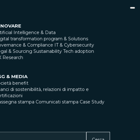
NNOVARE
tificial Intelligence & Data
gital transformation program & Solutions
overnance & Compliance
IT & Cybersecurity
gal & Sourcing
Sustainability
Tech adoption
X Research
SG & MEDIA
cietà benefit
lanci di sostenibilità, relazioni di impatto e
rtificazioni
assegna stampa
Comunicati stampa
Case Study
Cerca