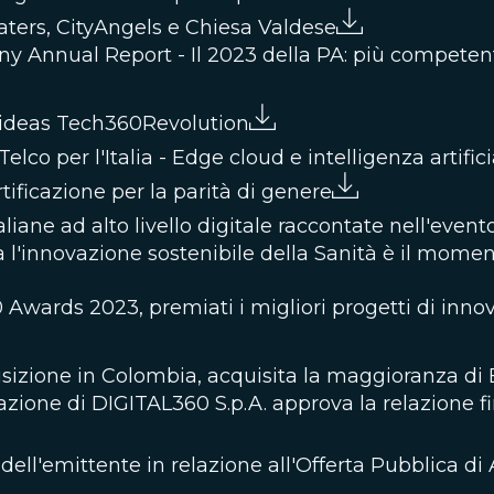
aters, CityAngels e Chiesa Valdese
nnual Report - Il 2023 della PA: più competente, e
4ideas Tech360Revolution
co per l'Italia - Edge cloud e intelligenza artifici
tificazione per la parità di genere
taliane ad alto livello digitale raccontate nell'even
l'innovazione sostenibile della Sanità è il moment
wards 2023, premiati i migliori progetti di innov
izione in Colombia, acquisita la maggioranza di 
azione di DIGITAL360 S.p.A. approva la relazione f
ell'emittente in relazione all'Offerta Pubblica di A