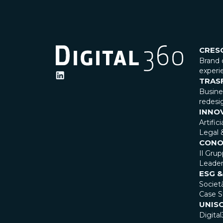
CRES
Brand 
experi
TRAS
Busin
redesi
INNO
Artific
Legal 
CONO
Il Gru
Leader
ESG &
Societ
Case S
UNISC
Digital