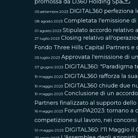
promossa da D360 Holding Spa
DIGITAL360 perfeziona le
05 settembre 2023
Completata l'emissione di 
08 agosto 2023
Stipulato accordo relativo a
01 agosto 2023
Closing relativo all'operazio
27 luglio 2023
Fondo Three Hills Capital Partners e
Approvata l'emissione di un
05 luglio 2023
DIGITAL360: "Paradigma tech
07 giugno 2023
DIGITAL360 rafforza la sua
19 maggio 2023
DIGITAL360 chiude due nuo
19 maggio 2023
Conclusione di un accordo 
19 maggio 2023
Partners finalizzato al supporto dell
ForumPA2023: tornano a cre
16 maggio 2023
competizione sul lavoro, nei concorsi
DIGITAL360: l'11 Maggio il
10 maggio 2023
L'Assemblea degli azionisti
27 aprile 2023