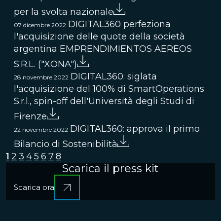
per la svolta nazionale
DIGITAL360 perfeziona
07 dicembre 2022
l'acquisizione delle quote della società
argentina EMPRENDIMIENTOS AEREOS
S.R.L. ("XONA")
DIGITAL360: siglata
28 novembre 2022
l'acquisizione del 100% di SmartOperations
S.r.l., spin-off dell'Università degli Studi di
Firenze
DIGITAL360: approva il primo
22 novembre 2022
Bilancio di Sostenibilità
1
2
3
4
5
6
7
8
Scarica il press kit
Scarica ora