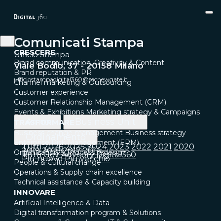
Comunicati Stampa
CRESCERE
Ufficio Stampa
Brand communication, Creativity & Content
Viale Bodio, 37 - 20158 Milano
Brand reputation & PR
ufficiostampadigital360@secnewgate.it
Channel marketing & Outsourcing
Customer experience
Customer Relationship Management (CRM)
Events & Exhibitions
Marketing strategy & Campaigns
Anno
Business Unit
TRASFORMARE
Business change management
Business strategy
Ordinamento
Enterprise Risk Management (ERM)
Tutti
2026
2025
2024
2023
2022
2021
2020
2019
2018
2017
2016
Organization & Process redesign
Tutti
Gov
Advisory
Digital360
Più nuovo
Più vecchio
People & Cultural change
Operations & Supply chain excellence
Technical assistance & Capacity building
INNOVARE
Artificial Intelligence & Data
Digital transformation program & Solutions