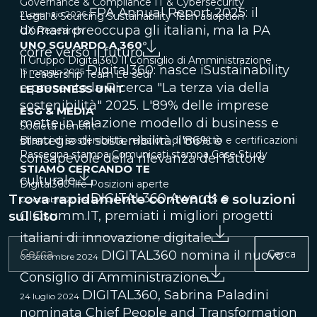
Governance & Compliance
IT & Cybersecurity
FPA Annual Report 2025: il
21 gennaio 2026
Legal & Sourcing
Sustainability
Tech adoption
domani preoccupa gli italiani, ma la PA
UX Research
UNO SGUARDO A 360°
corre verso il futuro
Il Gruppo Digital360
Il Consiglio di Amministrazione
Digital360: nasce iSustainability
15 maggio 2025
Il Leadership Team
Le sedi
e presenta la Ricerca "La terza via della
LE BUSINESS UNIT
sostenibilità" 2025. L'89% delle imprese
ESG & MEDIA
mette in relazione modello di business e
Società benefit
strategie di sostenibilità, l'86% è
Bilanci di sostenibilità, relazioni di impatto e certificazioni
Rassegna stampa
Comunicati stampa
Case Study
consapevole della rilevanza del fattore
STIAMO CERCANDO TE
culturale
Digital360 life
Posizioni aperte
DIGITAL360 Awards e
Trova rapidamente contenuti e soluzioni
02 ottobre 2024
sul sito
CIOsumm.IT, premiati i migliori progetti
italiani di innovazione digitale
DIGITAL360 nomina il nuovo
Cerca
05 settembre 2024
Consiglio di Amministrazione
DIGITAL360, Sabrina Paladini
24 luglio 2024
nominata Chief People and Transformation