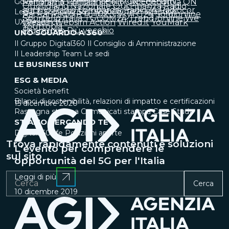
Governance & Compliance
Panorama
Primaonline.it
IT & Cybersecurity
QN Economia
QN
Quotidiano Nazionale
Qui Finanza
Radio
anch'io
Radio Lombardia
Radio24
Radiocor
Legal & Sourcing
Sustainability
Tech adoption
Rai
Rai Radio
RTL 102.5
SkyTG24
Soldionline
Sportello Italia
TGCOM24
Trend-online
We
UX Research
Wealth
Websim Action
Wired.it
YouMark
Yourtopia
Più nuovo
Più vecchio
UNO SGUARDO A 360°
Il Gruppo Digital360
Il Consiglio di Amministrazione
Il Leadership Team
Le sedi
LE BUSINESS UNIT
ESG & MEDIA
Società benefit
Bilanci di sostenibilità, relazioni di impatto e certificazioni
15 dicembre 2020
Rassegna stampa
Comunicati stampa
Case Study
STIAMO CERCANDO TE
Digital360 life
Posizioni aperte
Trova rapidamente contenuti e soluzioni
L'evento per comprendere le
sul sito
opportunità del 5G per l'Italia
Leggi di più
Cerca
10 dicembre 2019