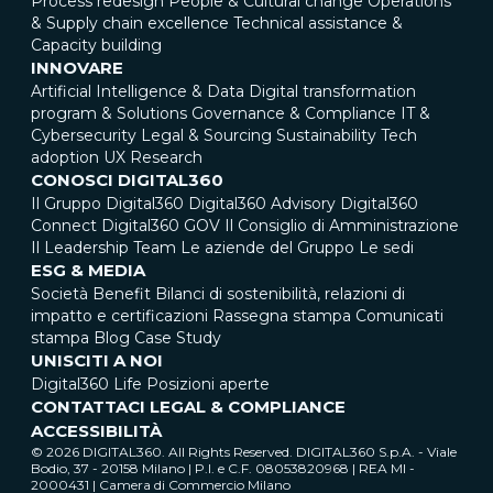
Process redesign
People & Cultural change
Operations
& Supply chain excellence
Technical assistance &
Capacity building
INNOVARE
Artificial Intelligence & Data
Digital transformation
program & Solutions
Governance & Compliance
IT &
Cybersecurity
Legal & Sourcing
Sustainability
Tech
adoption
UX Research
CONOSCI DIGITAL360
Il Gruppo Digital360
Digital360 Advisory
Digital360
Connect
Digital360 GOV
Il Consiglio di Amministrazione
Il Leadership Team
Le aziende del Gruppo
Le sedi
ESG & MEDIA
Società Benefit
Bilanci di sostenibilità, relazioni di
impatto e certificazioni
Rassegna stampa
Comunicati
stampa
Blog
Case Study
UNISCITI A NOI
Digital360 Life
Posizioni aperte
CONTATTACI
LEGAL & COMPLIANCE
ACCESSIBILITÀ
© 2026 DIGITAL360. All Rights Reserved. DIGITAL360 S.p.A. - Viale
Bodio, 37 - 20158 Milano | P.I. e C.F. 08053820968 | REA MI -
2000431 | Camera di Commercio Milano