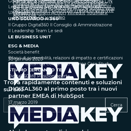
Governance & Compliance
Panorama
Primaonline.it
IT & Cybersecurity
QN Economia
QN
Quotidiano Nazionale
Qui Finanza
Radio
anch'io
Radio Lombardia
Radio24
Radiocor
Legal & Sourcing
Sustainability
Tech adoption
Rai
Rai Radio
RTL 102.5
SkyTG24
Soldionline
Sportello Italia
TGCOM24
Trend-online
We
UX Research
Wealth
Websim Action
Wired.it
YouMark
Yourtopia
Più nuovo
Più vecchio
UNO SGUARDO A 360°
Il Gruppo Digital360
Il Consiglio di Amministrazione
Il Leadership Team
Le sedi
LE BUSINESS UNIT
ESG & MEDIA
Società benefit
Bilanci di sostenibilità, relazioni di impatto e certificazioni
30 gennaio 2020
Rassegna stampa
Comunicati stampa
Case Study
STIAMO CERCANDO TE
Digital360 life
Posizioni aperte
Trova rapidamente contenuti e soluzioni
DIGITAL360 al primo posto tra i nuovi
sul sito
partner EMEA di HubSpot
17 marzo 2019
Cerca