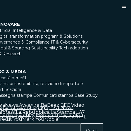
NNOVARE
tificial Intelligence & Data
gital transformation program & Solutions
overnance & Compliance
IT & Cybersecurity
gal & Sourcing
Sustainability
Tech adoption
X Research
SG & MEDIA
cietà benefit
lanci di sostenibilità, relazioni di impatto e
rtificazioni
assegna stampa
Comunicati stampa
Case Study
skaNews
Avvenire
BeBeez
BFC Video
a
Dealflower
Engage
ESG News
l Sole 24 Ore
Il Tempo
alpress
La Repubblica
La Stampa
LA7
llionaire
Money
MSN.com
Panorama
ia
Radio24
Radiocor
Rai
Rai Radio
RTL
red.it
YouMark
Yourtopia
Cerca