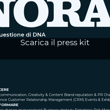
questione di DNA
Scarica il press kit
CERE
communication, Creativity & Content
Brand reputation & PR
Cha
ence
Customer Relationship Management (CRM)
Events & Exhib
FORMARE
ess change management
Business strategy
Enterprise Risk Ma