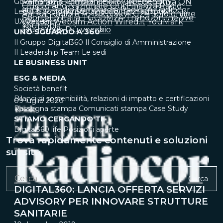
Governance & Compliance
Panorama
Primaonline.it
IT & Cybersecurity
QN Economia
QN
Quotidiano Nazionale
Qui Finanza
Radio
anch'io
Radio Lombardia
Radio24
Radiocor
Legal & Sourcing
Sustainability
Tech adoption
Rai
Rai Radio
RTL 102.5
SkyTG24
Soldionline
Sportello Italia
TGCOM24
Trend-online
We
UX Research
Wealth
Websim Action
Wired.it
YouMark
Yourtopia
Più nuovo
Più vecchio
UNO SGUARDO A 360°
Il Gruppo Digital360
Il Consiglio di Amministrazione
Il Leadership Team
Le sedi
LE BUSINESS UNIT
ESG & MEDIA
Società benefit
Bilanci di sostenibilità, relazioni di impatto e certificazioni
09 luglio 2020
Rassegna stampa
Comunicati stampa
Case Study
STIAMO CERCANDO TE
Digital360 life
Posizioni aperte
Trova rapidamente contenuti e soluzioni
sul sito
Cerca
DIGITAL360: LANCIA OFFERTA SERVIZI
ADVISORY PER INNOVARE STRUTTURE
SANITARIE