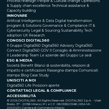
Process redesign
People & Cultural change
Operations
& Supply chain excellence
Technical assistance &
Capacity building
INNOVARE
Artificial Intelligence & Data
Digital transformation
program & Solutions
Governance & Compliance
IT &
Cybersecurity
Legal & Sourcing
Sustainability
Tech
adoption
UX Research
CONOSCI DIGITAL360
Il Gruppo Digital360
Digital360 Advisory
Digital360
Connect
Digital360 GOV
Il Consiglio di Amministrazione
Il Leadership Team
Le aziende del Gruppo
Le sedi
ESG & MEDIA
Società Benefit
Bilanci di sostenibilità, relazioni di
impatto e certificazioni
Rassegna stampa
Comunicati
stampa
Blog
Case Study
UNISCITI A NOI
Digital360 Life
Posizioni aperte
CONTATTACI
LEGAL & COMPLIANCE
ACCESSIBILITÀ
© 2026 DIGITAL360. All Rights Reserved. DIGITAL360 S.p.A. - Viale
Bodio, 37 - 20158 Milano | P.I. e C.F. 08053820968 | REA MI -
2000431 | Camera di Commercio Milano