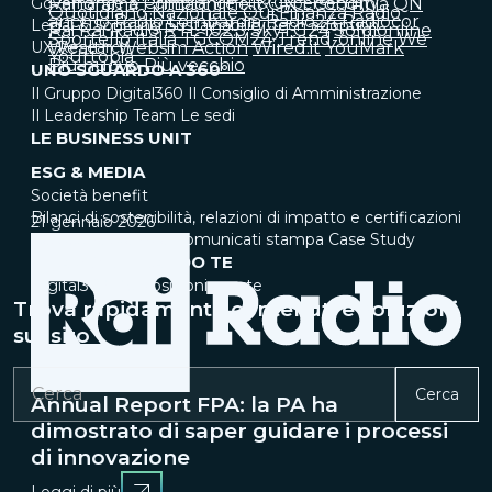
Governance & Compliance
Panorama
Primaonline.it
IT & Cybersecurity
QN Economia
QN
Quotidiano Nazionale
Qui Finanza
Radio
anch'io
Radio Lombardia
Radio24
Radiocor
Legal & Sourcing
Sustainability
Tech adoption
Rai
Rai Radio
RTL 102.5
SkyTG24
Soldionline
Sportello Italia
TGCOM24
Trend-online
We
UX Research
Wealth
Websim Action
Wired.it
YouMark
Yourtopia
Più nuovo
Più vecchio
UNO SGUARDO A 360°
Il Gruppo Digital360
Il Consiglio di Amministrazione
Il Leadership Team
Le sedi
LE BUSINESS UNIT
ESG & MEDIA
Società benefit
Bilanci di sostenibilità, relazioni di impatto e certificazioni
21 gennaio 2026
Rassegna stampa
Comunicati stampa
Case Study
STIAMO CERCANDO TE
Digital360 life
Posizioni aperte
Trova rapidamente contenuti e soluzioni
sul sito
Cerca
Annual Report FPA: la PA ha
dimostrato di saper guidare i processi
di innovazione
Leggi di più