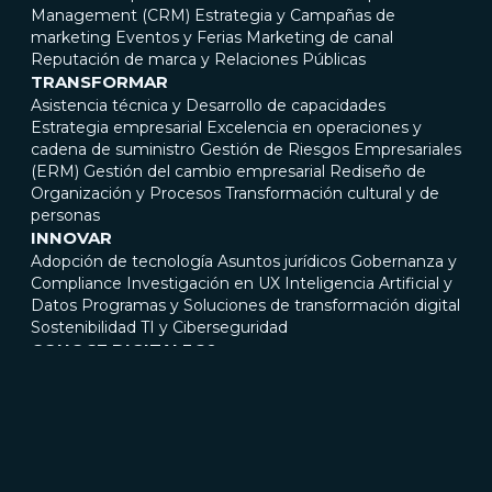
Management (CRM)
Estrategia y Campañas de
marketing
Eventos y Ferias
Marketing de canal
Reputación de marca y Relaciones Públicas
TRANSFORMAR
Asistencia técnica y Desarrollo de capacidades
Estrategia empresarial
Excelencia en operaciones y
cadena de suministro
Gestión de Riesgos Empresariales
(ERM)
Gestión del cambio empresarial
Rediseño de
Organización y Procesos
Transformación cultural y de
personas
INNOVAR
Adopción de tecnología
Asuntos jurídicos
Gobernanza y
Compliance
Investigación en UX
Inteligencia Artificial y
Datos
Programas y Soluciones de transformación digital
Sostenibilidad
TI y Ciberseguridad
CONOCE DIGITAL360
El Grupo Digital360
Digital360 Advisory
Digital360
Connect
Digital360 GOV
Gobierno corporativo
Sedes
ESG Y MEDIOS
Sociedad Benefit
Informes de sostenibilidad,
declaraciones de impacto y certificaciones
Comunicados de prensa
Casos de éxito