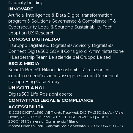
Capacity building
INNOVARE
Artificial Intelligence & Data
Digital transformation
program & Solutions
Governance & Compliance
IT &
Cybersecurity
Legal & Sourcing
Sustainability
Tech
adoption
UX Research
CONOSCI DIGITAL360
Il Gruppo Digital360
Digital360 Advisory
Digital360
Connect
Digital360 GOV
Il Consiglio di Amministrazione
Il Leadership Team
Le aziende del Gruppo
Le sedi
ESG & MEDIA
Società Benefit
Bilanci di sostenibilità, relazioni di
impatto e certificazioni
Rassegna stampa
Comunicati
stampa
Blog
Case Study
UNISCITI A NOI
Digital360 Life
Posizioni aperte
CONTATTACI
LEGAL & COMPLIANCE
ACCESSIBILITÀ
© 2026 DIGITAL360. All Rights Reserved. DIGITAL360 S.p.A. - Viale
Bodio, 37 - 20158 Milano | P.I. e C.F. 08053820968 | REA MI -
2000431 | Camera di Commercio Milano
Monza Brianza Lodi | Capitale Sociale Versato: € 2.055.034,60 | PEC
digital360@pec.it