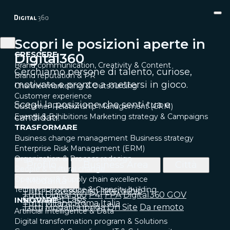
Scopri le posizioni aperte in
CRESCERE
Digital360
Brand communication, Creativity & Content
Cerchiamo persone di talento, curiose,
Brand reputation & PR
motivate e pronte a mettersi in gioco.
Channel marketing & Outsourcing
Customer experience
Scegli la posizione che senti tua e
Customer Relationship Management (CRM)
candidati.
Events & Exhibitions
Marketing strategy & Campaigns
TRASFORMARE
Business change management
Business strategy
Enterprise Risk Management (ERM)
Organization & Process redesign
Profilo
Business Area
Città
People & Cultural change
Operations & Supply chain excellence
Modalità
Technical assistance & Capacity building
Tutti
Professionisti
Internship
Tutti
Digital360
P4I
FPA
Digital360 GOV
Cryptonet Labs
INNOVARE
Tutti
Milano
Roma
Italia
Tutti
Modalità ibrida
On Site
Da remoto
Artificial Intelligence & Data
Digital transformation program & Solutions