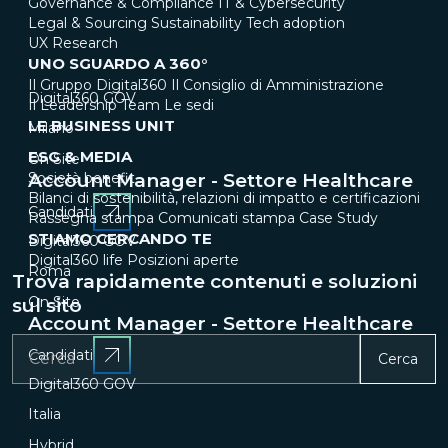
Governance & Compliance
IT & Cybersecurity
Legal & Sourcing
Sustainability
Tech adoption
UX Research
UNO SGUARDO A 360°
Il Gruppo Digital360
Il Consiglio di Amministrazione
Digital360 GOV
Il Leadership Team
Le sedi
LE BUSINESS UNIT
Milano
ESG & MEDIA
On Site
Account Manager - Settore Healthcare
Società benefit
Bilanci di sostenibilità, relazioni di impatto e certificazioni
Candidati
Rassegna stampa
Comunicati stampa
Case Study
STIAMO CERCANDO TE
Digital360 GOV
Digital360 life
Posizioni aperte
Roma
Trova rapidamente contenuti e soluzioni
On Site
sul sito
Account Manager - Settore Healthcare
Candidati
Cerca
Digital360 GOV
Italia
Hybrid