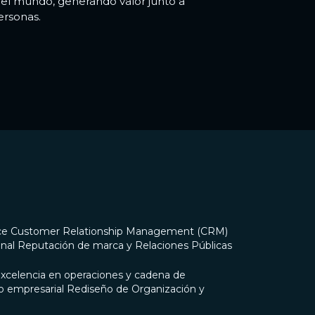
o el mundo, generando valor junto a
ersonas.
ce
Customer Relationship Management (CRM)
nal
Reputación de marca y Relaciones Públicas
xcelencia en operaciones y cadena de
o empresarial
Rediseño de Organización y