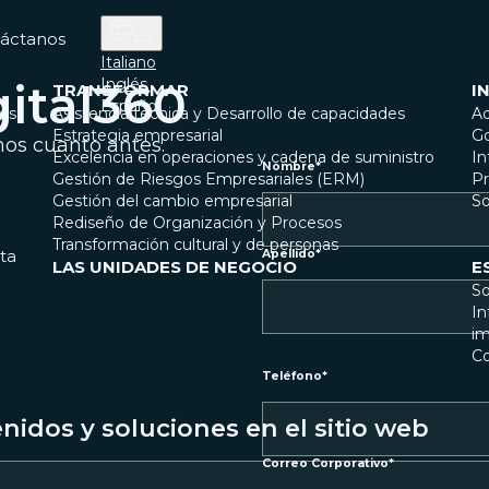
ES
áctanos
Italiano
Inglés
gital360
TRANSFORMAR
I
Español
dos
Asistencia técnica y Desarrollo de capacidades
Ad
Estrategia empresarial
Go
mos cuanto antes.
Excelencia en operaciones y cadena de suministro
In
Nombre
*
Gestión de Riesgos Empresariales (ERM)
Pr
Gestión del cambio empresarial
So
Rediseño de Organización y Procesos
Transformación cultural y de personas
ta
Apellido
*
LAS UNIDADES DE NEGOCIO
E
So
In
im
C
Teléfono
*
idos y soluciones en el sitio web
Correo Corporativo
*