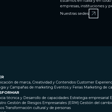
Estamos en Italia y en tod
empresas, instituciones y p
Nuestras sedes
ER
cación de marca, Creatividad y Contenidos
Customer Experien
egia y Campañas de marketing
Eventos y Ferias
Marketing de ca
SFORMAR
ncia técnica y Desarrollo de capacidades
Estrategia empresarial
E
stro
Gestión de Riesgos Empresariales (ERM)
Gestión del cambi
sos
Transformación cultural y de personas