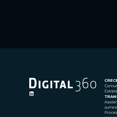
CREC
Comuni
Estrat
TRAN
Asiste
sumini
Proce