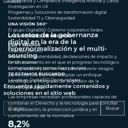
Gobernanza y Compliance
Inteligencia Artificial y Datos
Servicios
Investigación en UX
Programas y Soluciones de transformación digital
Sostenibilidad
TI y Ciberseguridad
UNA VISIÓN 360°
El grupo Digital360
Gobierno corporativo
Sedes
Los retos de la gobernanza
LAS UNIDADES DE NEGOCIO
digital en la era de la
ESG Y MEDIOS
hipernormalización y el multi-
Sociedad Benefit
sourcing
Informes de sostenibilidad, declaraciones de impacto y
En un momento en el que el progreso tecnológico
certificaciones
Comunicados de prensa
Casos de éxito
es implacable y las normas para prevenir riesgos
TE ESTAMOS BUSCANDO
aumentan, es esencial adoptar un enfoque
La vida en Digital360
Oportunidades
estratégico e integrado de la gestión de la
Encuentra rápidamente contenidos y
tecnología digital.
soluciones en el sitio web
Las empresas necesitan profesionales capaces de
combinar el Derecho y la tecnología para conciliar
Buscar
la digitalización, la protección jurídica y el
cumplimiento de la normativa.
8,2
%