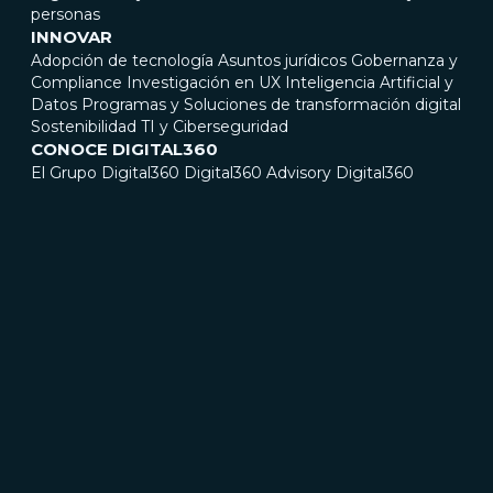
personas
INNOVAR
Adopción de tecnología
Asuntos jurídicos
Gobernanza y
Compliance
Investigación en UX
Inteligencia Artificial y
Datos
Programas y Soluciones de transformación digital
Sostenibilidad
TI y Ciberseguridad
CONOCE DIGITAL360
El Grupo Digital360
Digital360 Advisory
Digital360
Connect
Digital360 GOV
Gobierno corporativo
Sedes
ESG Y MEDIOS
Sociedad Benefit
Informes de sostenibilidad,
declaraciones de impacto y certificaciones
Comunicados de prensa
Casos de éxito
ÚNETE A NOSOTROS
La vida en Digital360
Oportunidades
CONTÁCTANOS
CUMPLIMIENTO LEGAL
ACCESSIBILIDAD
© 2026 DIGITAL360. All Rights Reserved. DIGITAL360 S.p.A. - Viale
Bodio, 37 - 20158 Milano | P.I. e C.F. 08053820968 | REA MI -
2000431 | Camera di Commercio Milano
Monza Brianza Lodi | Capitale Sociale Versato: € 2.055.034,60 | PEC
digital360@pec.it