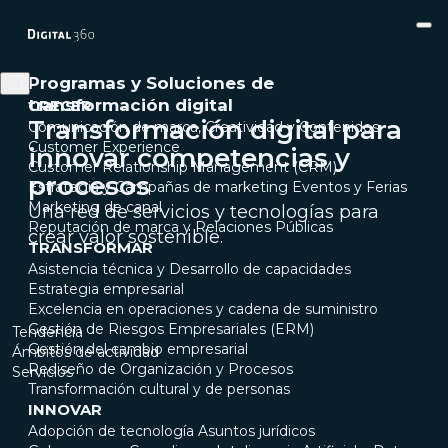
Programas y Soluciones de
transformación digital
CRECER
Transformación digital para
Comunicación de marca, Creatividad y Contenidos
Customer Experience
innovar competencias y
Customer Relationship Management (CRM)
procesos
Estrategia y Campañas de marketing
Eventos y Ferias
Marketing de canal
Una red de servicios y tecnologías para
Reputación de marca y Relaciones Públicas
crear valor sostenible.
TRANSFORMAR
Asistencia técnica y Desarrollo de capacidades
Estrategia empresarial
Excelencia en operaciones y cadena de suministro
Gestión de Riesgos Empresariales (ERM)
Tendencia
Gestión del cambio empresarial
Ámbitos de actividad
Rediseño de Organización y Procesos
Servicios
Transformación cultural y de personas
INNOVAR
Adopción de tecnología
Asuntos jurídicos