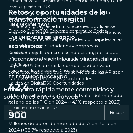
Gobernanza y Compliance
Inteligencia Artificial y Datos
Investigación en UX
Retos y oportunidades de la
Programas y Soluciones de transformación digital
transformación digital
Sostenibilidad
TI y Ciberseguridad
UNA VISIÓN 360°
En la era digital, las administraciones públicas se
El grupo Digital360
Gobierno corporativo
Sedes
enfrentan a procesos complejos con expectativas
LAS UNIDADES DE NEGOCIO
crecientes y necesitan responder con rapidez a las
necesidades de ciudadanos y empresas.
ESG Y MEDIOS
Las tecnologías por sí solas no bastan, por lo que
Sociedad Benefit
Informes de sostenibilidad, declaraciones de impacto y
ofrecemos una visión integrada e interdisciplinar,
certificaciones
capaz de transformar la complejidad en valor
Comunicados de prensa
Casos de éxito
concreto, haciendo que los servicios de las AP sean
TE ESTAMOS BUSCANDO
cada vez más eficientes y sostenibles.
La vida en Digital360
Oportunidades
42,4
Encuentra rápidamente contenidos y
Miles de millones de euros es el valor del mercado
soluciones en el sitio web
italiano de las TIC en 2024 (+4,1% respecto a 2023)
Fuente: Informe Assintel 2024
900
Buscar
Millones de euros de mercado de IA en Italia en
2024 (+38,7% respecto a 2023)