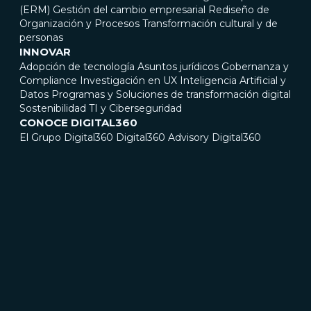
(ERM)
Gestión del cambio empresarial
Rediseño de
Organización y Procesos
Transformación cultural y de
personas
INNOVAR
Adopción de tecnología
Asuntos jurídicos
Gobernanza y
Compliance
Investigación en UX
Inteligencia Artificial y
Datos
Programas y Soluciones de transformación digital
Sostenibilidad
TI y Ciberseguridad
CONOCE DIGITAL360
El Grupo Digital360
Digital360 Advisory
Digital360
Connect
Digital360 GOV
Gobierno corporativo
Sedes
ESG Y MEDIOS
Sociedad Benefit
Informes de sostenibilidad,
declaraciones de impacto y certificaciones
Comunicados de prensa
Casos de éxito
ÚNETE A NOSOTROS
La vida en Digital360
Oportunidades
CONTÁCTANOS
CUMPLIMIENTO LEGAL
ACCESSIBILIDAD
© 2026 DIGITAL360. All Rights Reserved. DIGITAL360 S.p.A. - Viale
Bodio, 37 - 20158 Milano | P.I. e C.F. 08053820968 | REA MI -
2000431 | Camera di Commercio Milano