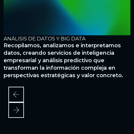
ANÁLISIS DE DATOS Y BIG DATA
C
Recopilamos, analizamos e interpretamos
E
datos, creando servicios de inteligencia
c
empresarial y análisis predictivo que
s
transforman la información compleja en
c
perspectivas estratégicas y valor concreto.
s
i