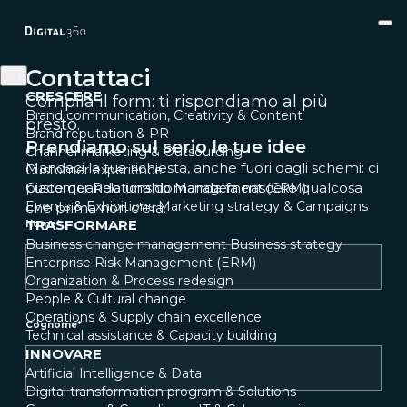
Contattaci
CRESCERE
Compila il form: ti rispondiamo al più
Brand communication, Creativity & Content
presto.
Brand reputation & PR
Prendiamo sul serio le tue idee
Channel marketing & Outsourcing
Mandaci la tua richiesta, anche fuori dagli schemi: ci
Customer experience
piace quando una domanda fa nascere qualcosa
Customer Relationship Management (CRM)
Events & Exhibitions
Marketing strategy & Campaigns
che prima non c'era.
TRASFORMARE
Nome
*
Business change management
Business strategy
Enterprise Risk Management (ERM)
Organization & Process redesign
People & Cultural change
Operations & Supply chain excellence
Cognome
*
Technical assistance & Capacity building
INNOVARE
Artificial Intelligence & Data
Digital transformation program & Solutions