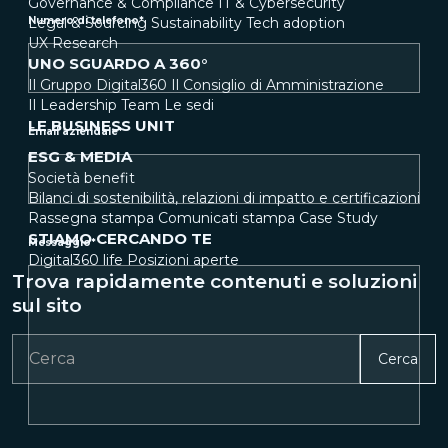
Governance & Compliance
IT & Cybersecurity
Legal & Sourcing
Numero di telefono
*
Sustainability
Tech adoption
UX Research
UNO SGUARDO A 360°
Il Gruppo Digital360
Il Consiglio di Amministrazione
Il Leadership Team
Le sedi
LE BUSINESS UNIT
Email aziendale
*
ESG & MEDIA
Società benefit
Bilanci di sostenibilità, relazioni di impatto e certificazioni
Rassegna stampa
Comunicati stampa
Case Study
STIAMO CERCANDO TE
Messaggio
*
Digital360 life
Posizioni aperte
Trova rapidamente contenuti e soluzioni
sul sito
Cerca