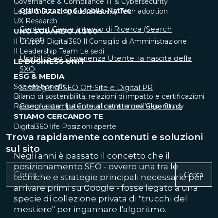
Governance & Compliance
IT & Cybersecurity
Ottimizzazione Mobile-Native
Legal & Sourcing
Sustainability
Tech adoption
UX Research
Content Gap e Intento di Ricerca (Search
UNO SGUARDO A 360°
Intent)
Il Gruppo Digital360
Il Consiglio di Amministrazione
Il Leadership Team
Le sedi
Usabilità ed Esperienza Utente: la nascita della
LE BUSINESS UNIT
SXO
ESG & MEDIA
Società benefit
Strategie di SEO Off-Site e Digital PR
Bilanci di sostenibilità, relazioni di impatto e certificazioni
Conclusioni: l'utente al centro dell'algoritmo
Rassegna stampa
Comunicati stampa
Case Study
STIAMO CERCANDO TE
Digital360 life
Posizioni aperte
Trova rapidamente contenuti e soluzioni
sul sito
Negli anni è passato il concetto che il
posizionamento SEO - ovvero una tra le
Cerca
tecniche e strategie principali necessarie per
arrivare primi su Google - fosse legato a una
specie di collezione privata di "trucchi del
mestiere" per ingannare l'algoritmo.