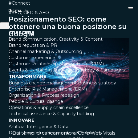
#Connect
#SEO, GEO & AEO
Posizionamento SEO: come
ottenere una buona posizione su
CRESCERE
Google
Brand communication, Creativity & Content
Brand reputation & PR
Channel marketing & Outsourcing
Customer experience
Customer Relationship Management (CRM)
Events & Exhibitions
Marketing strategy & Campaigns
TRASFORMARE
Business change management
Business strategy
Enterprise Risk Management (ERM)
Organization & Process redesign
People & Cultural change
Operations & Supply chain excellence
Technical assistance & Capacity building
INNOVARE
Artificial Intelligence & Data
Digital transformation program & Solutions
Dai tempi di caricamento ai Core Web Vitals