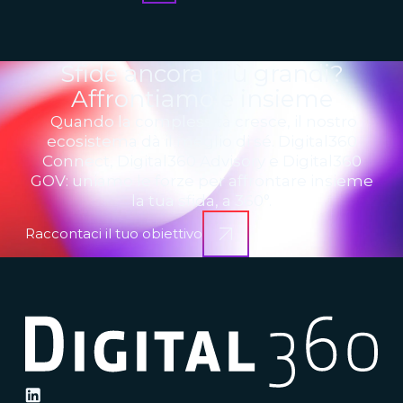
Sfide ancora più grandi?
Affrontiamole insieme
Quando la complessità cresce, il nostro
ecosistema dà il meglio di sé. Digital360
Connect, Digital360 Advisory e Digital360
GOV: uniamo le forze per affrontare insieme
la tua sfida, a 360°.
Raccontaci il tuo obiettivo