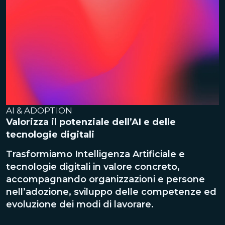
a
o
AI & ADOPTION
C
Valorizza il potenziale dell’AI e delle
C
tecnologie digitali
s
Trasformiamo Intelligenza Artificiale e
P
tecnologie digitali in valore concreto,
e
accompagnando organizzazioni e persone
g
nell’adozione, sviluppo delle competenze ed
o
evoluzione dei modi di lavorare.
a
E