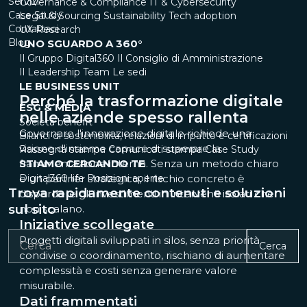
Servizi
Governance & Compliance
IT & Cybersecurity
Case Study
Legal & Sourcing
Sustainability
Tech adoption
Contattaci
UX Research
Blog
UNO SGUARDO A 360°
Il Gruppo Digital360
Il Consiglio di Amministrazione
Il Leadership Team
Le sedi
LE BUSINESS UNIT
Perché la trasformazione digitale
ESG & MEDIA
nelle aziende spesso rallenta
Società benefit
Governare l'innovazione digitale richiede una
Bilanci di sostenibilità, relazioni di impatto e certificazioni
visione d'insieme capace di superare la
Rassegna stampa
Comunicati stampa
Case Study
STIAMO CERCANDO TE
frammentazione interna. Senza un metodo chiaro
Digital360 life
e un partner strategico, il rischio concreto è
Posizioni aperte
Trova rapidamente contenuti e soluzioni
disperdere gli investimenti in interventi isolati che
sul sito
non scalano.
Iniziative scollegate
Progetti digitali sviluppati in silos, senza priorità
Cerca
condivise o coordinamento, rischiano di aumentare
complessità e costi senza generare valore
misurabile.
Dati frammentati