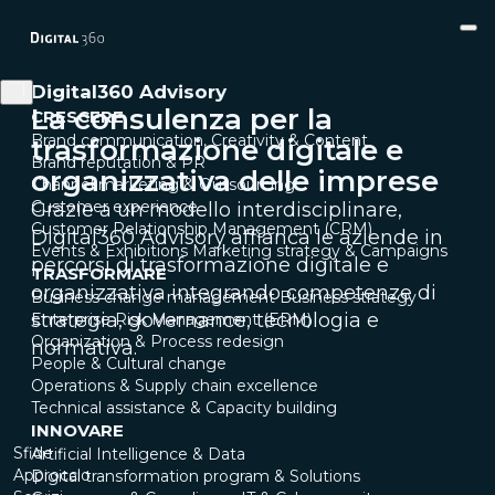
Digital360 Advisory
La consulenza per la
CRESCERE
Brand communication, Creativity & Content
trasformazione digitale e
Brand reputation & PR
organizzativa delle imprese
Channel marketing & Outsourcing
Customer experience
Grazie a un modello interdisciplinare,
Customer Relationship Management (CRM)
Digital360 Advisory affianca le aziende in
Events & Exhibitions
Marketing strategy & Campaigns
percorsi di trasformazione digitale e
TRASFORMARE
organizzativa integrando competenze di
Business change management
Business strategy
strategia, governance, tecnologia e
Enterprise Risk Management (ERM)
Organization & Process redesign
normativa.
People & Cultural change
Operations & Supply chain excellence
Technical assistance & Capacity building
INNOVARE
Sfide
Artificial Intelligence & Data
Approccio
Digital transformation program & Solutions