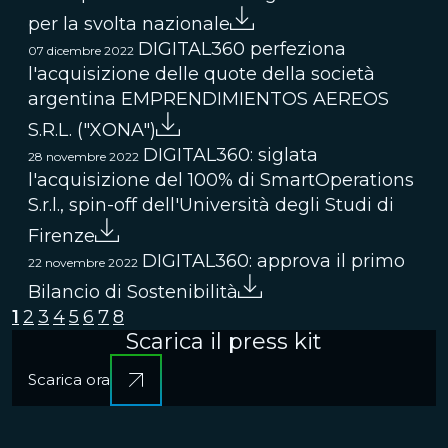
per la svolta nazionale
DIGITAL360 perfeziona
07 dicembre 2022
l'acquisizione delle quote della società
argentina EMPRENDIMIENTOS AEREOS
S.R.L. ("XONA")
DIGITAL360: siglata
28 novembre 2022
l'acquisizione del 100% di SmartOperations
S.r.l., spin-off dell'Università degli Studi di
Firenze
DIGITAL360: approva il primo
22 novembre 2022
Bilancio di Sostenibilità
1
2
3
4
5
6
7
8
Scarica il press kit
Scarica ora