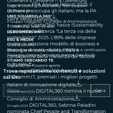
Governance & Compliance
IT & Cybersecurity
FPA Annual Report 2025: il
21 gennaio 2026
Legal & Sourcing
Sustainability
Tech adoption
domani preoccupa gli italiani, ma la PA
UX Research
UNO SGUARDO A 360°
corre verso il futuro
Il Gruppo Digital360
Il Consiglio di Amministrazione
Digital360: nasce iSustainability
15 maggio 2025
Il Leadership Team
Le sedi
e presenta la Ricerca "La terza via della
LE BUSINESS UNIT
sostenibilità" 2025. L'89% delle imprese
ESG & MEDIA
mette in relazione modello di business e
Società benefit
strategie di sostenibilità, l'86% è
Bilanci di sostenibilità, relazioni di impatto e certificazioni
Rassegna stampa
Comunicati stampa
Case Study
consapevole della rilevanza del fattore
STIAMO CERCANDO TE
culturale
Digital360 life
Posizioni aperte
DIGITAL360 Awards e
Trova rapidamente contenuti e soluzioni
02 ottobre 2024
sul sito
CIOsumm.IT, premiati i migliori progetti
italiani di innovazione digitale
DIGITAL360 nomina il nuovo
Cerca
05 settembre 2024
Consiglio di Amministrazione
DIGITAL360, Sabrina Paladini
24 luglio 2024
nominata Chief People and Transformation