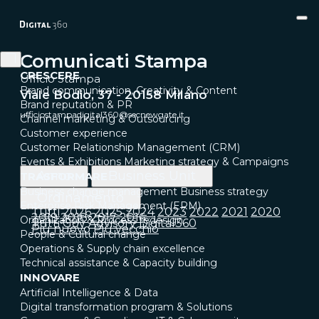
Comunicati Stampa
CRESCERE
Ufficio Stampa
Brand communication, Creativity & Content
Viale Bodio, 37 - 20158 Milano
Brand reputation & PR
ufficiostampadigital360@secnewgate.it
Channel marketing & Outsourcing
Customer experience
Customer Relationship Management (CRM)
Events & Exhibitions
Marketing strategy & Campaigns
Anno
Business Unit
TRASFORMARE
Business change management
Business strategy
Ordinamento
Enterprise Risk Management (ERM)
Tutti
2026
2025
2024
2023
2022
2021
2020
2019
2018
2017
2016
Organization & Process redesign
Tutti
Gov
Advisory
Digital360
Più nuovo
Più vecchio
People & Cultural change
Operations & Supply chain excellence
Technical assistance & Capacity building
INNOVARE
Artificial Intelligence & Data
Digital transformation program & Solutions