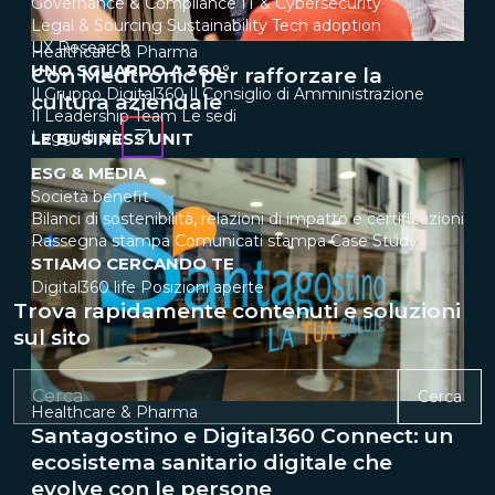
Governance & Compliance
IT & Cybersecurity
Legal & Sourcing
Sustainability
Tech adoption
UX Research
Healthcare & Pharma
UNO SGUARDO A 360°
Con Medtronic per rafforzare la
Il Gruppo Digital360
Il Consiglio di Amministrazione
cultura aziendale
Il Leadership Team
Le sedi
Leggi di più
LE BUSINESS UNIT
ESG & MEDIA
Società benefit
Bilanci di sostenibilità, relazioni di impatto e certificazioni
Rassegna stampa
Comunicati stampa
Case Study
STIAMO CERCANDO TE
Digital360 life
Posizioni aperte
Trova rapidamente contenuti e soluzioni
sul sito
Cerca
Healthcare & Pharma
Santagostino e Digital360 Connect: un
ecosistema sanitario digitale che
evolve con le persone