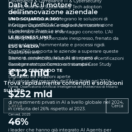
Governance & Compliance
IT & Cybersecurity
Dati & IA: il motore
Legal & Sourcing
Sustainability
Tech adoption
dell'innovazione aziendale
UX Research
UNO SGUARDO A 360°
Molte organizzazioni integrano le soluzioni di
Il Gruppo Digital360
intelligenza artificiale e dati senza riuscire a
Il Consiglio di Amministrazione
Il Leadership Team
Le sedi
trasformarli in valore e vantaggio concreto. L’AI
LE BUSINESS UNIT
resta spesso un potenziale inespresso, frenato da
competenze frammentate e processi rigidi.
ESG & MEDIA
Digital360 supporta le aziende a superare queste
Società benefit
barriere, rendendo dati e AI strumenti di
Bilanci di sostenibilità, relazioni di impatto e certificazioni
cambiamento concreto e misurabile.
Rassegna stampa
Comunicati stampa
Case Study
€
1,2
mld
STIAMO CERCANDO TE
Digital360 life
Posizioni aperte
è il valore del mercato dell’AI in Italia nel 2024.
Trova rapidamente contenuti e soluzioni
Fonte: Osservatorio Artificial Intelligence del Politecnico di Milano
sul sito
$
252
mld
di investimenti privati in AI a livello globale nel 2024,
Cerca
in crescita del 26% rispetto al 2023.
Cerved, 2025
46
%
i leader che hanno già integrato AI Agents per