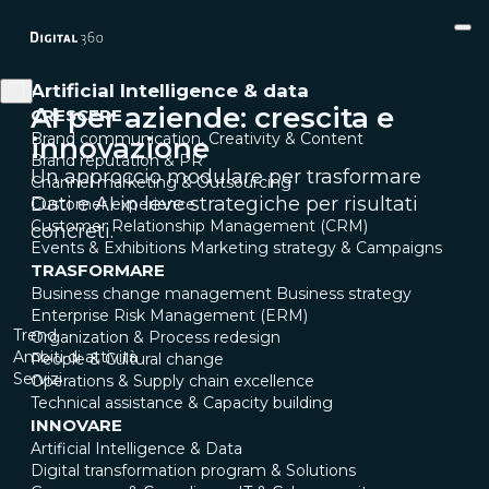
Artificial Intelligence & data
AI per aziende: crescita e
CRESCERE
Brand communication, Creativity & Content
innovazione
Brand reputation & PR
Un approccio modulare per trasformare
Channel marketing & Outsourcing
Dati e AI in leve strategiche per risultati
Customer experience
Customer Relationship Management (CRM)
concreti.
Events & Exhibitions
Marketing strategy & Campaigns
TRASFORMARE
Business change management
Business strategy
Enterprise Risk Management (ERM)
Trend
Organization & Process redesign
Ambiti di attività
People & Cultural change
Servizi
Operations & Supply chain excellence
Technical assistance & Capacity building
INNOVARE
Artificial Intelligence & Data
Digital transformation program & Solutions