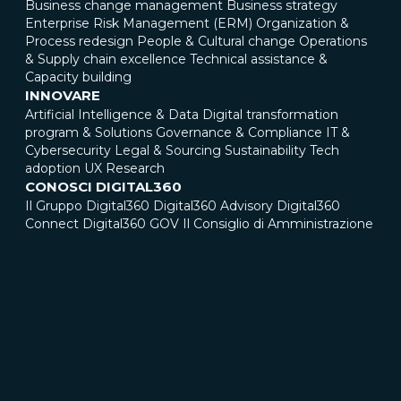
Business change management
Business strategy
Enterprise Risk Management (ERM)
Organization &
Process redesign
People & Cultural change
Operations
& Supply chain excellence
Technical assistance &
Capacity building
INNOVARE
Artificial Intelligence & Data
Digital transformation
program & Solutions
Governance & Compliance
IT &
Cybersecurity
Legal & Sourcing
Sustainability
Tech
adoption
UX Research
CONOSCI DIGITAL360
Il Gruppo Digital360
Digital360 Advisory
Digital360
Connect
Digital360 GOV
Il Consiglio di Amministrazione
Il Leadership Team
Le aziende del Gruppo
Le sedi
ESG & MEDIA
Società Benefit
Bilanci di sostenibilità, relazioni di
impatto e certificazioni
Rassegna stampa
Comunicati
stampa
Blog
Case Study
UNISCITI A NOI
Digital360 Life
Posizioni aperte
CONTATTACI
LEGAL & COMPLIANCE
ACCESSIBILITÀ