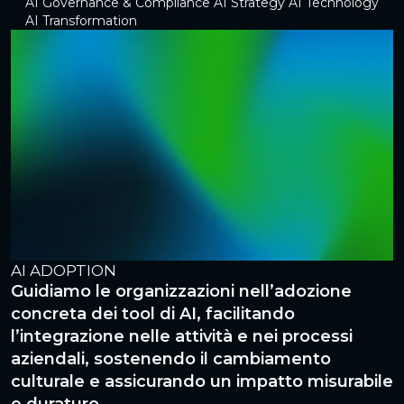
AI Governance & Compliance
AI Strategy
AI Technology
AI Transformation
AI ADOPTION
A
Guidiamo le organizzazioni nell’adozione
S
concreta dei tool di AI, facilitando
t
o
l’integrazione nelle attività e nei processi
c
aziendali, sostenendo il cambiamento
p
culturale e assicurando un impatto misurabile
s
e duraturo.
l