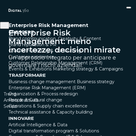
Enterprise Risk Management
Enterprise Risk
CRESCERE
Brand communication, Creativity & Content
Management: meno
Brand reputation & PR
incertezze, decisioni mirate
Channel marketing & Outsourcing
Customer experience
Un approccio integrato per anticipare e
Customer Relationship Management (CRM)
governare i rischi aziendali.
Events & Exhibitions
Marketing strategy & Campaigns
TRASFORMARE
Business change management
Business strategy
Enterprise Risk Management (ERM)
Organization & Process redesign
Trend
People & Cultural change
Ambiti di attività
Operations & Supply chain excellence
Servizi
Technical assistance & Capacity building
INNOVARE
Artificial Intelligence & Data
Digital transformation program & Solutions