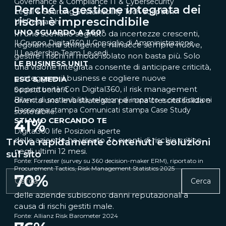
Governance & Compliance
IT & Cybersecurity
Perché la gestione integrata dei
Legal & Sourcing
Sustainability
Tech adoption
rischi è imprescindibile
UX Research
UNO SGUARDO A 360°
In uno scenario segnato da incertezze crescenti,
Il Gruppo Digital360
Il Consiglio di Amministrazione
regolamenti stringenti e minacce sempre nuove,
Il Leadership Team
Le sedi
gestire i rischi in modo isolato non basta più. Solo
LE BUSINESS UNIT
una visione integrata consente di anticipare criticità,
proteggere il business e cogliere nuove
ESG & MEDIA
opportunità. Con Digital360, il risk management
Società benefit
Bilanci di sostenibilità, relazioni di impatto e certificazioni
diventa una leva strategica per una crescita solida e
Rassegna stampa
Comunicati stampa
Case Study
sostenibile.
STIAMO CERCANDO TE
41
%
Digital360 life
Posizioni aperte
delle aziende ha vissuto 3+ eventi di rischio critico
Trova rapidamente contenuti e soluzioni
negli ultimi 12 mesi.
sul sito
Fonte: Forrester (survey su 360 decision-maker ERM), riportato in
Procurement Tactics, Risk Management Statistics 2025
70
%
Cerca
delle aziende subiscono danni reputazionali a
causa di rischi gestiti male.
Fonte: Allianz Risk Barometer 2024