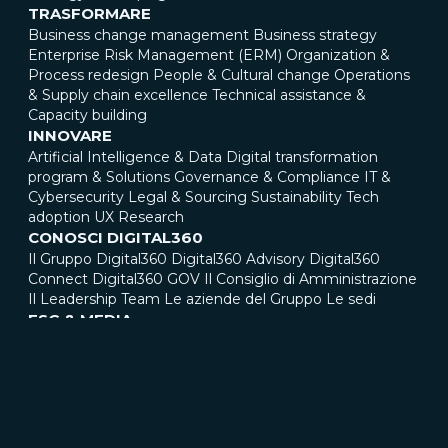
TRASFORMARE
Business change management
Business strategy
Enterprise Risk Management (ERM)
Organization &
Process redesign
People & Cultural change
Operations
& Supply chain excellence
Technical assistance &
Capacity building
INNOVARE
Artificial Intelligence & Data
Digital transformation
program & Solutions
Governance & Compliance
IT &
Cybersecurity
Legal & Sourcing
Sustainability
Tech
adoption
UX Research
CONOSCI DIGITAL360
Il Gruppo Digital360
Digital360 Advisory
Digital360
Connect
Digital360 GOV
Il Consiglio di Amministrazione
Il Leadership Team
Le aziende del Gruppo
Le sedi
ESG & MEDIA
Società Benefit
Bilanci di sostenibilità, relazioni di
impatto e certificazioni
Rassegna stampa
Comunicati
stampa
Blog
Case Study
UNISCITI A NOI
Digital360 Life
Posizioni aperte
CONTATTACI
LEGAL & COMPLIANCE