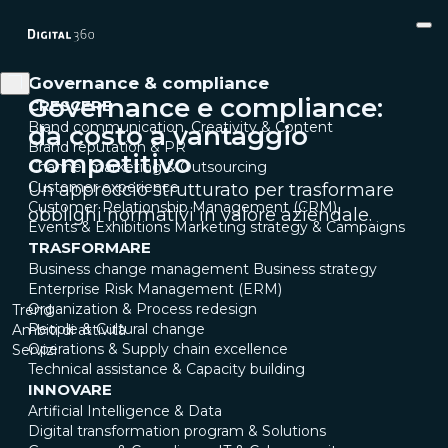
Governance & compliance
Governance e compliance:
CRESCERE
Brand communication, Creativity & Content
da costo a vantaggio
Brand reputation & PR
competitivo
Channel marketing & Outsourcing
Customer experience
Un approccio strutturato per trasformare
Customer Relationship Management (CRM)
obblighi normativi in valore aziendale.
Events & Exhibitions
Marketing strategy & Campaigns
TRASFORMARE
Business change management
Business strategy
Enterprise Risk Management (ERM)
Organization & Process redesign
Trend
People & Cultural change
Ambiti di attività
Operations & Supply chain excellence
Servizi
Technical assistance & Capacity building
INNOVARE
Artificial Intelligence & Data
Digital transformation program & Solutions