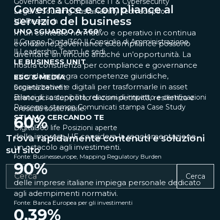
Governance & Compliance
IT & Cybersecurity
Governance e compliance al
Legal & Sourcing
Sustainability
Tech adoption
servizio del business
UX Research
UNO SGUARDO A 360°
In un contesto normativo e operativo in continua
Il Gruppo Digital360
Il Consiglio di Amministrazione
evoluzione, governance e compliance possono
Il Leadership Team
Le sedi
diventare un vincolo anziché un’opportunità. La
LE BUSINESS UNIT
nostra consulenza per compliance e governance
aziendale integra competenze giuridiche,
ESG & MEDIA
organizzative e digitali per trasformarle in asset
Società benefit
Bilanci di sostenibilità, relazioni di impatto e certificazioni
strategici a supporto di competitività, resilienza e
Rassegna stampa
Comunicati stampa
Case Study
crescita sostenibile.
STIAMO CERCANDO TE
60
%
Digital360 life
Posizioni aperte
delle imprese UE considera la regolamentazione
Trova rapidamente contenuti e soluzioni
un ostacolo agli investimenti.
sul sito
Fonte: Businesseurope, Mapping Regulatory Burden
90
%
Cerca
delle imprese italiane impiega personale dedicato
agli adempimenti normativi.
Fonte: Banca Europea per gli investimenti
0,39
%