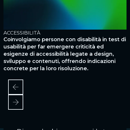
ACCESSIBILITÀ
A
Coinvolgiamo persone con disabilità in test di
S
usabilità per far emergere criticità ed
i
esigenze di accessibilità legate a design,
o
sviluppo e contenuti, offrendo indicazioni
s
concrete per la loro risoluzione.
i