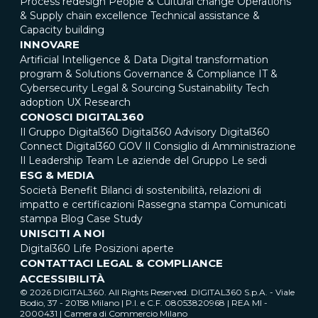
Process redesign
People & Cultural change
Operations
& Supply chain excellence
Technical assistance &
Capacity building
INNOVARE
Artificial Intelligence & Data
Digital transformation
program & Solutions
Governance & Compliance
IT &
Cybersecurity
Legal & Sourcing
Sustainability
Tech
adoption
UX Research
CONOSCI DIGITAL360
Il Gruppo Digital360
Digital360 Advisory
Digital360
Connect
Digital360 GOV
Il Consiglio di Amministrazione
Il Leadership Team
Le aziende del Gruppo
Le sedi
ESG & MEDIA
Società Benefit
Bilanci di sostenibilità, relazioni di
impatto e certificazioni
Rassegna stampa
Comunicati
stampa
Blog
Case Study
UNISCITI A NOI
Digital360 Life
Posizioni aperte
CONTATTACI
LEGAL & COMPLIANCE
ACCESSIBILITÀ
© 2026 DIGITAL360. All Rights Reserved. DIGITAL360 S.p.A. - Viale
Bodio, 37 - 20158 Milano | P.I. e C.F. 08053820968 | REA MI -
2000431 | Camera di Commercio Milano