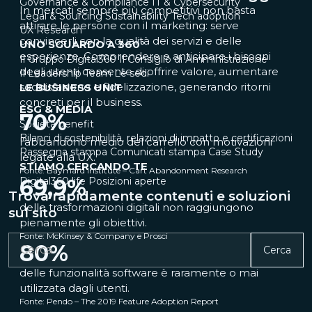
Governance & Compliance
IT & Cybersecurity
In mercati sempre più competitivi non basta
Legal & Sourcing
Sustainability
Tech adoption
attirare le persone con il marketing: serve
UX Research
convincerli con la qualità dei servizi e delle
UNO SGUARDO A 360°
esperienze. Comprendere e anticipare i bisogni
Il Gruppo Digital360
Il Consiglio di Amministrazione
degli utenti consente di offrire valore, aumentare
Il Leadership Team
Le sedi
soddisfazione e fidelizzazione, generando ritorni
LE BUSINESS UNIT
concreti per il business.
ESG & MEDIA
70
%
Società benefit
Bilanci di sostenibilità, relazioni di impatto e certificazioni
l’abbandono medio del carrello con motivazioni
Rassegna stampa
Comunicati stampa
Case Study
legate alla UX.
STIAMO CERCANDO TE
Fonte: Baymard Institute – Cart Abandonment Research
69,9
%
Digital360 life
Posizioni aperte
Trova rapidamente contenuti e soluzioni
delle trasformazioni digitali non raggiungono
sul sito
pienamente gli obiettivi.
Fonte: McKinsey & Company e Prosci
80
%
Cerca
delle funzionalità software è raramente o mai
utilizzata dagli utenti.
Fonte: Pendo – The 2019 Feature Adoption Report