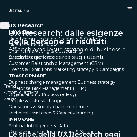
UX Research
UX Research: dalle esigenze
CRESCERE
Brand communication, Creativity & Content
delle persone ai risultati
Brand reputation & PR
Affianchiamo le tue strategie di business e
Channel marketing & Outsourcing
prodotto con la ricerca sugli utenti.
Customer experience
Customer Relationship Management (CRM)
Events & Exhibitions
Marketing strategy & Campaigns
TRASFORMARE
Business change management
Business strategy
Trend
Enterprise Risk Management (ERM)
Ambiti di attività
Organization & Process redesign
Servizi
People & Cultural change
Operations & Supply chain excellence
Technical assistance & Capacity building
INNOVARE
Artificial Intelligence & Data
Digital transformation program & Solutions
Le sfide della UX Research oggi