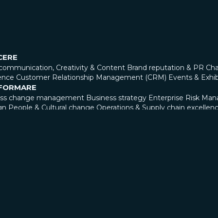
CERE
communication, Creativity & Content
Brand reputation & PR
Cha
ence
Customer Relationship Management (CRM)
Events & Exhib
FORMARE
ess change management
Business strategy
Enterprise Risk Ma
gn
People & Cultural change
Operations & Supply chain excellen
VARE
ial Intelligence & Data
Digital transformation program & Solutions
& Sourcing
Sustainability
Tech adoption
UX Research
SCI DIGITAL360
ppo Digital360
Digital360 Advisory
Digital360 Connect
Digital36
ship Team
Le aziende del Gruppo
Le sedi
 MEDIA
à Benefit
Bilanci di sostenibilità, relazioni di impatto e certificazio
tudy
ITI A NOI