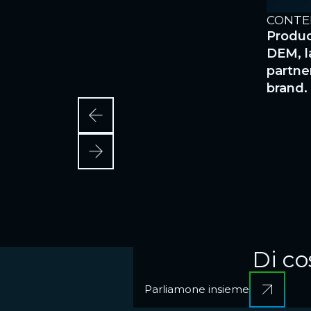
GNE CO-MARKETING
CONTE
izziamo campagne marketing
Produc
 partner, integrando contenuti, canali e
DEM, l
e lead qualificati e rafforzare la brand
partne
brand.
Di co
Parliamone insieme