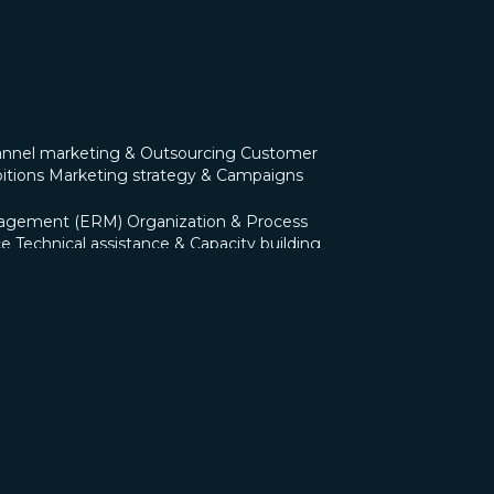
nnel marketing & Outsourcing
Customer
itions
Marketing strategy & Campaigns
nagement (ERM)
Organization & Process
ce
Technical assistance & Capacity building
Governance & Compliance
IT & Cybersecurity
0 GOV
Il Consiglio di Amministrazione
Il
ni
Rassegna stampa
Comunicati stampa
Blog