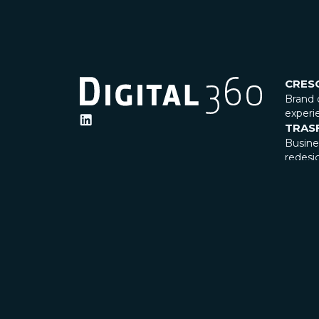
CRES
Brand 
experi
TRAS
Busin
redesi
INNO
Artific
Legal 
CONO
Il Gru
Leader
ESG &
Societ
Case S
UNISC