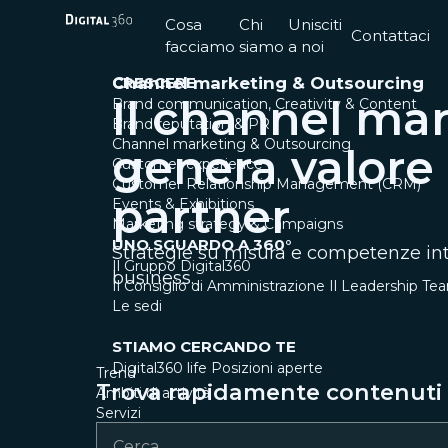
Cosa
Chi
Unisciti
Contattaci
facciamo
siamo
a noi
CRESCERE
Channel marketing & Outsourcing
Il channel ma
Brand communication, Creativity & Content
Brand reputation & PR
Channel marketing & Outsourcing
genera valore
Customer experience
Customer Relationship Management (CRM)
partner
Events & Exhibitions
Marketing strategy & Campaigns
UNO SGUARDO A 360°
Strategie su misura e competenze int
Il Gruppo Digital360
business.
Il Consiglio di Amministrazione
Il Leadership Te
Le sedi
STIAMO CERCANDO TE
Digital360 life
Posizioni aperte
Trend
Trova rapidamente contenuti e
Ambiti di attività
Servizi