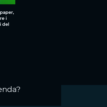
MONITORAHGGIO E OTTIMIZZAZIONE
paper,
Tracciamo risultati e KPI delle attività c
re i
approccio data-driven, garantendo visibili
i del
performance e ottimizzazione continua de
ienda?