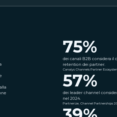
75
%
dei canali B2B considera il
a
retention dei partner.
Canalys Channels Partner Ecosyst
57
%
e
alla
dei leader channel consider
ione
nel 2024.
Partnerize, Channel Partnerships 
39
%