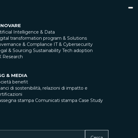
NNOVARE
tificial Intelligence & Data
gital transformation program & Solutions
overnance & Compliance
IT & Cybersecurity
gal & Sourcing
Sustainability
Tech adoption
X Research
SG & MEDIA
cietà benefit
lanci di sostenibilità, relazioni di impatto e
rtificazioni
assegna stampa
Comunicati stampa
Case Study
Cerca