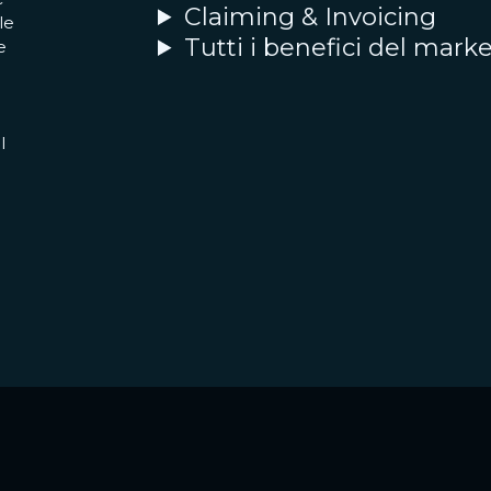
Claiming & Invoicing
le
Tutti i benefici del mark
e
l