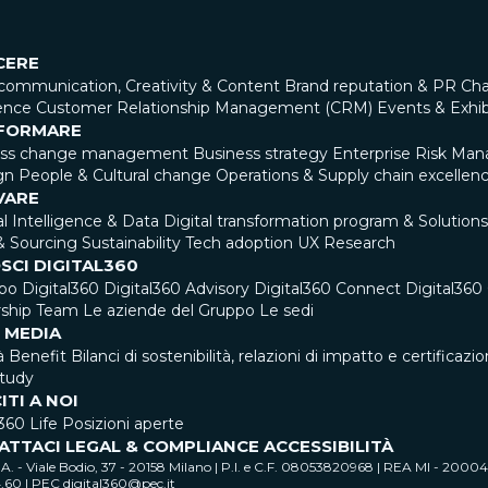
CERE
communication, Creativity & Content
Brand reputation & PR
Cha
ence
Customer Relationship Management (CRM)
Events & Exhib
FORMARE
ess change management
Business strategy
Enterprise Risk Ma
gn
People & Cultural change
Operations & Supply chain excellen
VARE
ial Intelligence & Data
Digital transformation program & Solutions
& Sourcing
Sustainability
Tech adoption
UX Research
SCI DIGITAL360
ppo Digital360
Digital360 Advisory
Digital360 Connect
Digital36
ship Team
Le aziende del Gruppo
Le sedi
 MEDIA
à Benefit
Bilanci di sostenibilità, relazioni di impatto e certificazio
tudy
ITI A NOI
360 Life
Posizioni aperte
ATTACI
LEGAL & COMPLIANCE
ACCESSIBILITÀ
. - Viale Bodio, 37 - 20158 Milano | P.I. e C.F. 08053820968 | REA MI - 200
4,60 | PEC digital360@pec.it