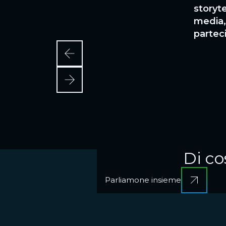
ca, fino al coordinamento onsite,
storyte
dettaglio favorisca il coinvolgimento e il
media, 
enza.
parteci
Di co
Parliamone insieme