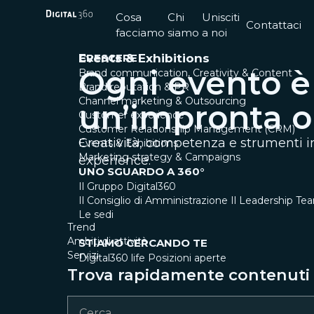
Cosa
Chi
Unisciti
Contattaci
facciamo
siamo
a noi
CRESCERE
Events & Exhibitions
Ogni evento è 
Brand communication, Creativity & Content
Brand reputation & PR
Channel marketing & Outsourcing
un’impronta o
Customer experience
Customer Relationship Management (CRM)
Creatività, competenza e strumenti in
Events & Exhibitions
Marketing strategy & Campaigns
experience.
UNO SGUARDO A 360°
Il Gruppo Digital360
Il Consiglio di Amministrazione
Il Leadership Te
Le sedi
Trend
Ambiti di attività
STIAMO CERCANDO TE
Servizi
Digital360 life
Posizioni aperte
Trova rapidamente contenuti e