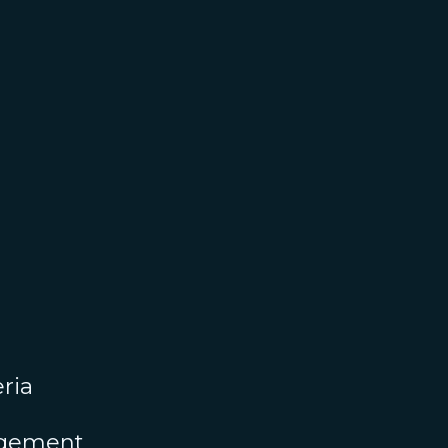
ria
agement