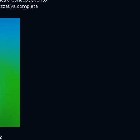
gica e Concept evento
izzativa completa
EVENTI DIGITALI INTERATTIVI E STREAMING
:
Realizziamo eventi digitali interattivi, fruibi