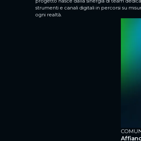
progetto nasce dalla sinergia di team dedicat
strumenti e canali digitali in percorsi su misu
ogni realtà.
IONE ORGANIZZATIVA COMPLETA
COMUN
nto “chiavi in mano”: dalla scelta della
Affian