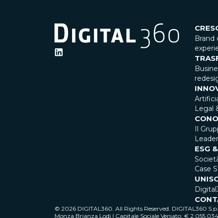
CRES
Brand 
experi
TRAS
Busin
redesi
INNO
Artific
Legal 
CONO
Il Gru
Leader
ESG &
Societ
Case S
UNISC
Digital
CONT
© 2026 DIGITAL360. All Rights Reserved. DIGITAL360 S.p.A
Monza Brianza Lodi | Capitale Sociale Versato: € 2.055.03