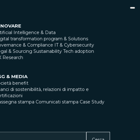
NNOVARE
tificial Intelligence & Data
gital transformation program & Solutions
overnance & Compliance
IT & Cybersecurity
gal & Sourcing
Sustainability
Tech adoption
X Research
SG & MEDIA
cietà benefit
lanci di sostenibilità, relazioni di impatto e
rtificazioni
assegna stampa
Comunicati stampa
Case Study
Cerca