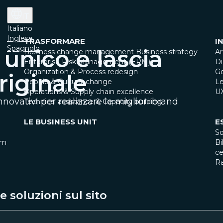
IT
Italiano
Inglese
TRASFORMARE
I
Spagnolo
unico e lascia
Business change management
Business strategy
Ar
Enterprise Risk Management (ERM)
Di
Organization & Process redesign
G
riginale
People & Cultural change
Le
Operations & Supply chain excellence
U
novativi per realizzare le migliori brand
Technical assistance & Capacity building
LE BUSINESS UNIT
E
So
am
Bi
ce
R
 soluzioni sul sito