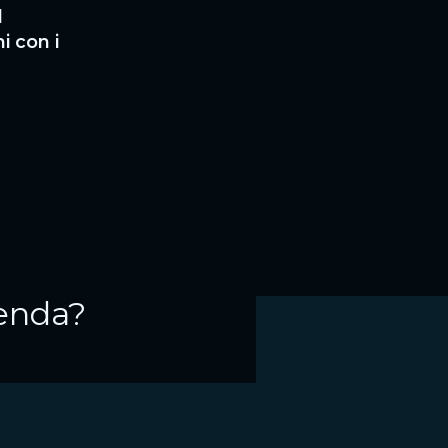
l
streaming o on-demand, dove il luogo vi
i con i
spazio vivo, autentico, capace di generare 
formato digitale.
ienda?