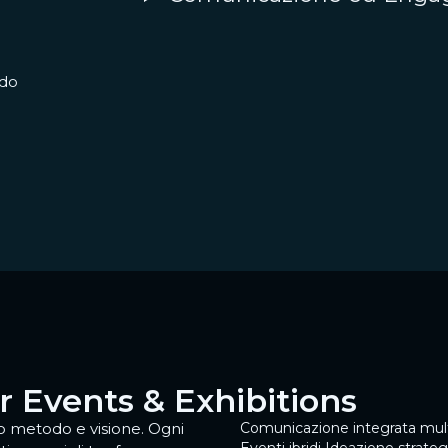
ndo
i
er Events & Exhibitions
no metodo e visione. Ogni
Comunicazione integrata mul