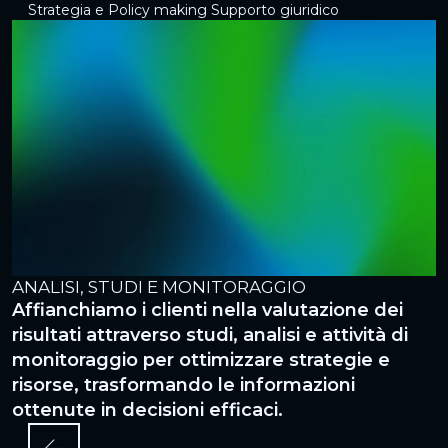
Strategia e Policy making
Supporto giuridico
ANALISI, STUDI E MONITORAGGIO
C
r
Affianchiamo​​ i clienti nella valutazione dei
T
A
risultati attraverso studi, analisi e attività di
c
,
monitoraggio per ottimizzare strategie e
i
risorse, trasformando le informazioni
o
ottenute in decisioni efficaci.