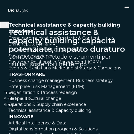
Technical assistance & capacity building
Technical assistance &
CRESCERE
Brand communication, Creativity & Content
capacity building: capacità
Brand reputation & PR
potenziate, impatto duraturo
Channel marketing & Outsourcing
Customer experience
Competenze, metodo e strumenti per
Customer Relationship Management (CRM)
risultati sostenibili nel tempo.
Events & Exhibitions
Marketing strategy & Campaigns
TRASFORMARE
Business change management
Business strategy
Enterprise Risk Management (ERM)
Organization & Process redesign
Trend
People & Cultural change
Ambiti di attività
Operations & Supply chain excellence
Servizi
Technical assistance & Capacity building
INNOVARE
Artificial Intelligence & Data
Digital transformation program & Solutions