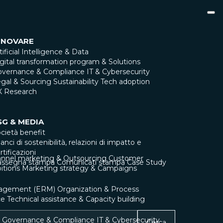
NNOVARE
tificial Intelligence & Data
gital transformation program & Solutions
overnance & Compliance
IT & Cybersecurity
gal & Sourcing
Sustainability
Tech adoption
X Research
SG & MEDIA
cietà benefit
lanci di sostenibilità, relazioni di impatto e
rtificazioni
nnel marketing & Outsourcing
Customer
assegna stampa
Comunicati stampa
Case Study
itions
Marketing strategy & Campaigns
nagement (ERM)
Organization & Process
ce
Technical assistance & Capacity building
Governance & Compliance
IT & Cybersecurity
Cerca