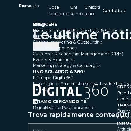
Cosa
Chi
Unisciti
Contattaci
facciamo
siamo
a noi
CRESCERE
Blog
Le ultime noti
Brand communication, Creativity & Content
Brand reputation & PR
Channel marketing & Outsourcing
Tags
Customer experience
Customer Relationship Management (CRM)
Events & Exhibitions
Marketing strategy & Campaigns
UNO SGUARDO A 360°
Il Gruppo Digital360
Il Consiglio di Amministrazione
Il Leadership Te
CRES
Le sedi
Brand 
experi
STIAMO CERCANDO TE
TRAS
Digital360 life
Posizioni aperte
Busin
Trova rapidamente contenuti e
redesi
INNO
Artific