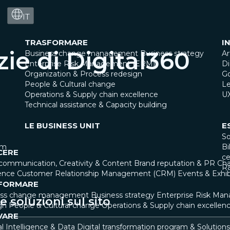
IT
TRASFORMARE
I
zie di Digital360
Business change management
Business strategy
Ar
Enterprise Risk Management (ERM)
Di
Organization & Process redesign
G
People & Cultural change
Le
Operations & Supply chain excellence
U
Technical assistance & Capacity building
LE BUSINESS UNIT
E
So
am
Bi
CERE
ce
communication, Creativity & Content
Brand reputation & PR
Cha
R
ence
Customer Relationship Management (CRM)
Events & Exhib
FORMARE
ess change management
Business strategy
Enterprise Risk Ma
 soluzioni sul sito
gn
People & Cultural change
Operations & Supply chain excellen
VARE
ial Intelligence & Data
Digital transformation program & Solutions