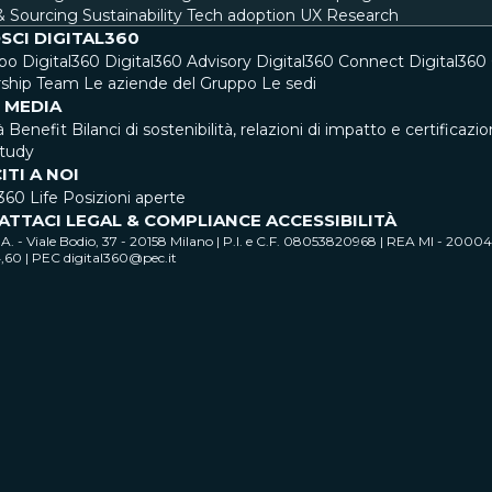
& Sourcing
Sustainability
Tech adoption
UX Research
SCI DIGITAL360
ppo Digital360
Digital360 Advisory
Digital360 Connect
Digital36
ship Team
Le aziende del Gruppo
Le sedi
 MEDIA
à Benefit
Bilanci di sostenibilità, relazioni di impatto e certificazio
tudy
ITI A NOI
360 Life
Posizioni aperte
ATTACI
LEGAL & COMPLIANCE
ACCESSIBILITÀ
. - Viale Bodio, 37 - 20158 Milano | P.I. e C.F. 08053820968 | REA MI - 200
4,60 | PEC digital360@pec.it