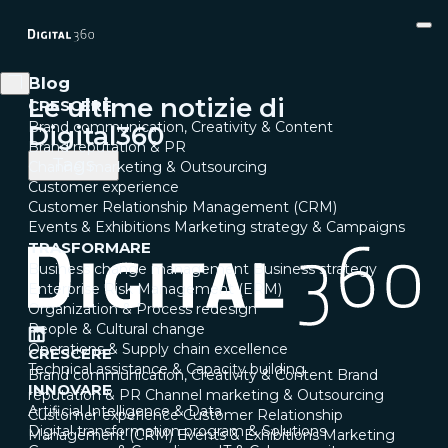
Blog
Le ultime notizie di
CRESCERE
Brand communication, Creativity & Content
Digital360
Brand reputation & PR
Tags
Channel marketing & Outsourcing
Customer experience
Customer Relationship Management (CRM)
Events & Exhibitions
Marketing strategy & Campaigns
TRASFORMARE
Business change management
Business strategy
Enterprise Risk Management (ERM)
Organization & Process redesign
People & Cultural change
Operations & Supply chain excellence
CRESCERE
Technical assistance & Capacity building
Brand communication, Creativity & Content
Brand
INNOVARE
reputation & PR
Channel marketing & Outsourcing
Artificial Intelligence & Data
Customer experience
Customer Relationship
Digital transformation program & Solutions
Management (CRM)
Events & Exhibitions
Marketing