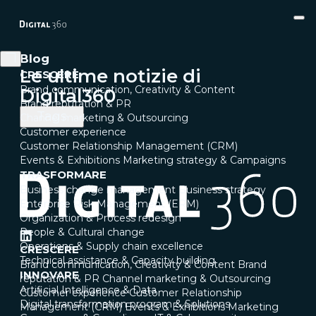
Blog
Le ultime notizie di
CRESCERE
Brand communication, Creativity & Content
Digital360
Brand reputation & PR
Tags
Channel marketing & Outsourcing
Customer experience
Customer Relationship Management (CRM)
Events & Exhibitions
Marketing strategy & Campaigns
TRASFORMARE
Business change management
Business strategy
Enterprise Risk Management (ERM)
Organization & Process redesign
People & Cultural change
Operations & Supply chain excellence
CRESCERE
Technical assistance & Capacity building
Brand communication, Creativity & Content
Brand
INNOVARE
reputation & PR
Channel marketing & Outsourcing
Artificial Intelligence & Data
Customer experience
Customer Relationship
Digital transformation program & Solutions
Management (CRM)
Events & Exhibitions
Marketing