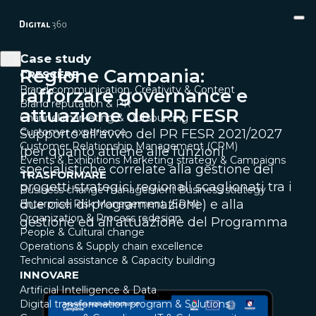
Case study
Regione Campania:
CRESCERE
Brand communication, Creativity & Content
rafforzare governance e
Brand reputation & PR
attuazione del PR FESR
Channel marketing & Outsourcing
Customer experience
Supporto all'avvio del PR FESR 2021/2027
Customer Relationship Management (CRM)
(per quanto attiene alle funzioni
Events & Exhibitions
Marketing strategy & Campaigns
specialistiche correlate alla gestione dei
TRASFORMARE
progetti strategici regionali scaglionati tra i
Business change management
Business strategy
due cicli di programmazione) e alla
Enterprise Risk Management (ERM)
Organization & Process redesign
gestione ed all'attuazione del Programma
People & Cultural change
Operations & Supply chain excellence
Technical assistance & Capacity building
INNOVARE
Artificial Intelligence & Data
Digital transformation program & Solutions