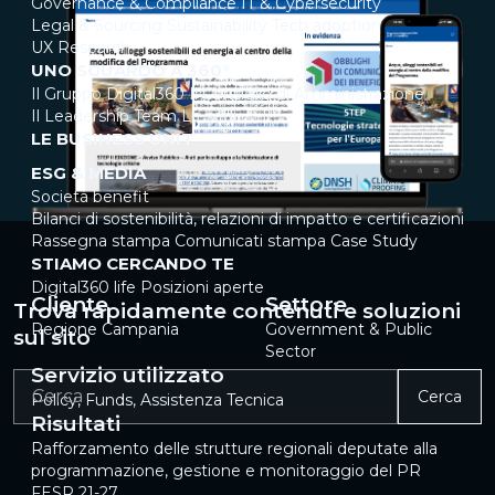
Governance & Compliance
IT & Cybersecurity
Legal & Sourcing
Sustainability
Tech adoption
UX Research
UNO SGUARDO A 360°
Il Gruppo Digital360
Il Consiglio di Amministrazione
Il Leadership Team
Le sedi
LE BUSINESS UNIT
ESG & MEDIA
Società benefit
Bilanci di sostenibilità, relazioni di impatto e certificazioni
Rassegna stampa
Comunicati stampa
Case Study
STIAMO CERCANDO TE
Digital360 life
Posizioni aperte
Cliente
Settore
Trova rapidamente contenuti e soluzioni
Regione Campania
Government & Public
sul sito
Sector
Servizio utilizzato
Cerca
Policy, Funds, Assistenza Tecnica
Risultati
Rafforzamento delle strutture regionali deputate alla
programmazione, gestione e monitoraggio del PR
FESR 21-27