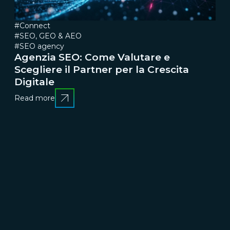
#Connect
#SEO, GEO & AEO
#SEO agency
Agenzia SEO: Come Valutare e
Scegliere il Partner per la Crescita
Digitale
Read more
CRESCERE
Brand communication, Creativity & Content
Brand
reputation & PR
Channel marketing & Outsourcing
Customer experience
Customer Relationship