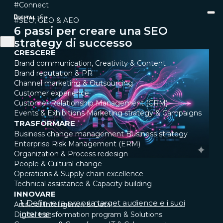
#Connect
#SEO, GEO & AEO
6 passi per creare una SEO
strategy di successo
CRESCERE
Brand communication, Creativity & Content
Brand reputation & PR
Channel marketing & Outsourcing
Customer experience
Customer Relationship Management (CRM)
Events & Exhibitions
Marketing strategy & Campaigns
TRASFORMARE
Business change management
Business strategy
Enterprise Risk Management (ERM)
Organization & Process redesign
People & Cultural change
Operations & Supply chain excellence
Technical assistance & Capacity building
INNOVARE
1. Definire la propria target audience e i suoi
Artificial Intelligence & Data
interessi
Digital transformation program & Solutions