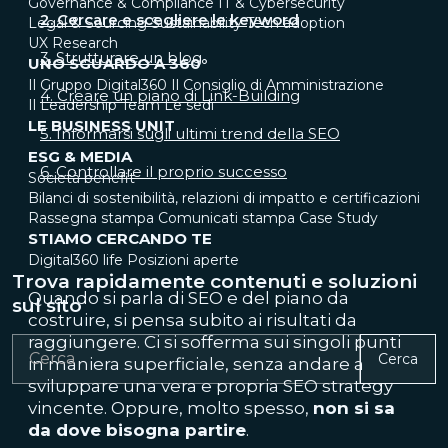
Governance & Compliance
IT & Cybersecurity
2. Cercare e scegliere le keyword
Legal & Sourcing
Sustainability
Tech adoption
UX Research
3. Strutturare un blog
UNO SGUARDO A 360°
Il Gruppo Digital360
Il Consiglio di Amministrazione
4. Creare un piano di Link-Building
Il Leadership Team
Le sedi
LE BUSINESS UNIT
5. Informarsi sugli ultimi trend della SEO
ESG & MEDIA
6. Controllare il proprio successo
Società benefit
Bilanci di sostenibilità, relazioni di impatto e certificazioni
Rassegna stampa
Comunicati stampa
Case Study
STIAMO CERCANDO TE
Digital360 life
Posizioni aperte
Trova rapidamente contenuti e soluzioni
Quando si parla di SEO e del piano da
sul sito
costruire, si pensa subito ai risultati da
raggiungere.
Ci si sofferma sui singoli punti
Cerca
in maniera superficiale, senza andare a
sviluppare una vera e propria SEO strategy
vincente. Oppure, molto spesso,
non si sa
da dove bisogna partire
.