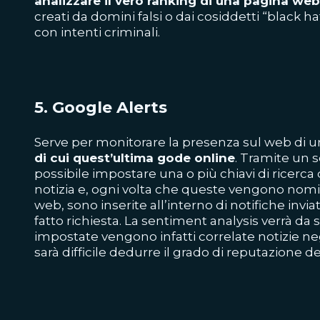
analizzare il vero ranking di una pagina web
creati da domini falsi o dai cosiddetti “black h
con intenti criminali.
5.
Google Alerts
Serve per monitorare la presenza sul web di 
di cui quest’ultima gode online
. Tramite un se
possibile impostare una o più chiavi di ricerca d
notizia e, ogni volta che queste vengono no
web, sono inserite all’interno di notifiche invi
fatto richiesta. La sentiment analysis verrà da s
impostate vengono infatti correlate notizie neg
sarà difficile dedurre il grado di reputazione de