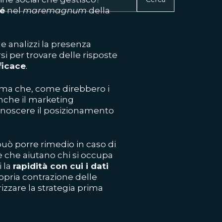
sé
nel
maremagnum
della
 analizzi la presenza
i per trovare delle risposte
ficace
.
a ma che, come direbbero i
 anche il marketing
 conoscere il posizionamento
può porre rimedio in caso di
che aiutano chi si occupa
i la
rapidità con cui i dati
ropria contrazione delle
izzare la strategia prima