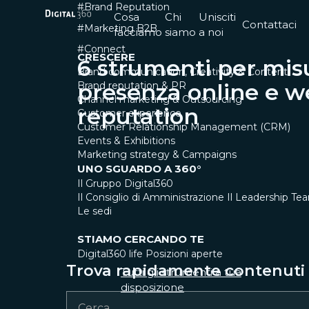
#Brand Reputation
Cosa
Chi
Unisciti
Contattaci
#Marketing B2B
facciamo
siamo
a noi
#Connect
CRESCERE
6 strumenti per mis
Brand communication, Creativity & Content
presenza online e 
Brand reputation & PR
Channel marketing & Outsourcing
reputation
Customer experience
Customer Relationship Management (CRM)
Events & Exhibitions
Marketing strategy & Campaigns
UNO SGUARDO A 360°
Il Gruppo Digital360
Il Consiglio di Amministrazione
Il Leadership Te
Le sedi
STIAMO CERCANDO TE
Digital360 life
Posizioni aperte
Trova rapidamente contenuti e
Tutti gli strumenti a tua
disposizione