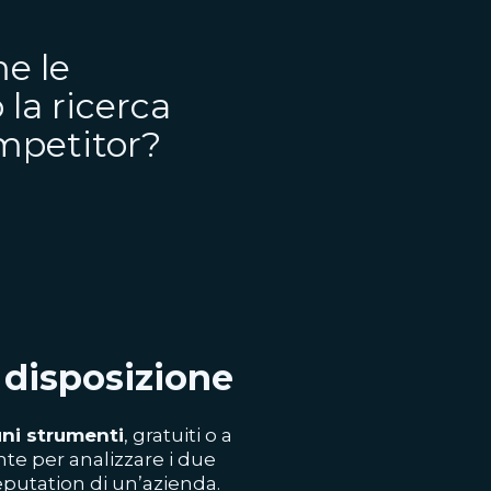
e le
 la ricerca
ompetitor?
a disposizione
uni strumenti
, gratuiti o a
te per analizzare i due
eputation di un’azienda.