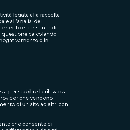
ttività legata alla raccolta
 e all’analisi del
agamento e consente di
in questione calcolando
, negativamente o in
a per stabilire la rilevanza
i provider che vendono
mento di un sito ad altri con
nto che consente di