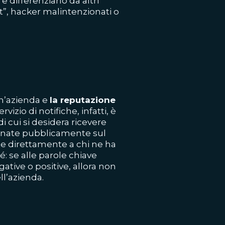
e differenziarlo da altri
at”, hacker malintenzionati o
un’azienda e
la reputazione
rvizio di notifiche, infatti, è
i cui si desidera ricevere
minate pubblicamente sul
ate direttamente a chi ne ha
é: se alle parole chiave
ative o positive, allora non
ll’azienda.