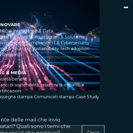
NNOVARE
tificial Intelligence & Data
gital transformation program & Solutions
overnance & Compliance
IT & Cybersecurity
gal & Sourcing
Sustainability
Tech adoption
X Research
SG & MEDIA
cietà benefit
lanci di sostenibilità, relazioni di impatto e
rtificazioni
assegna stampa
Comunicati stampa
Case Study
nte delle mail che invio
atari? Quali sono i temi che
gine social che gestisco?
Cerca