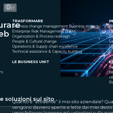
IT
TRASFORMARE
I
urare
Business change management
Business strategy
Ar
web
Enterprise Risk Management (ERM)
Di
Organization & Process redesign
G
People & Cultural change
Le
Operations & Supply chain excellence
U
Technical assistance & Capacity building
LE BUSINESS UNIT
E
So
am
Bi
ce
R
 soluzioni sul sito
Quanto è “attraente” il mio sito aziendale? Qua
vengono davvero aperte e lette dai miei destin
i miei follower leggono più volentieri sulle pa