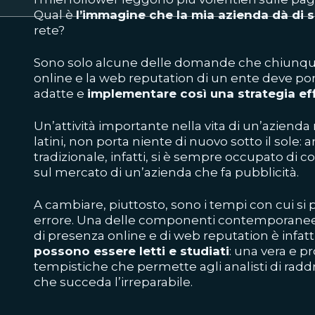
Qual è
l’immagine che la mia azienda dà di 
rete?
Sono solo alcune delle domande che chiunque
online e la web reputation di un ente deve pors
adatte e
implementare così una strategia ef
Un’attività importante nella vita di un’aziend
latini, non porta niente di nuovo sotto il sole:
tradizionale, infatti, si è sempre occupato di
sul mercato di un’azienda che fa pubblicità.
A cambiare, piuttosto, sono i tempi con cui si 
errore. Una delle componenti contemporanee 
di presenza online e di web reputation è infatt
possono essere letti e studiati
: una vera e p
tempistiche che permette agli analisti di raddr
che succeda l’irreparabile.