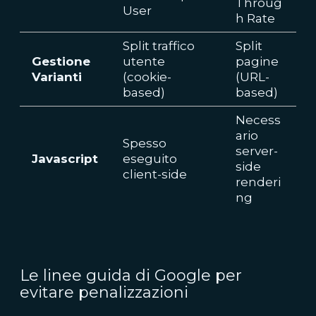
Throug
User
h Rate
Split traffico
Split
Gestione
utente
pagine
Varianti
(cookie-
(URL-
based)
based)
Necess
ario
Spesso
server-
Javascript
eseguito
side
client-side
renderi
ng
Le linee guida di Google per
evitare penalizzazioni