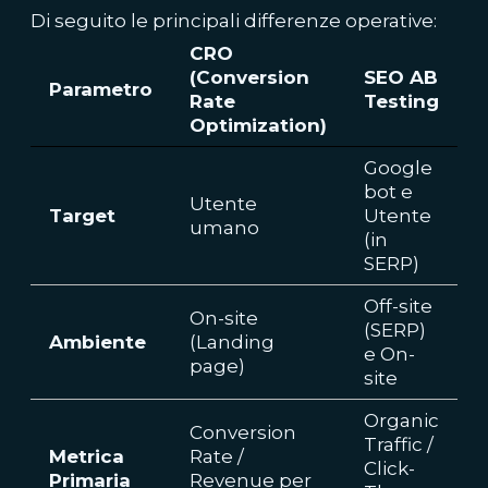
Di seguito le principali differenze operative:
CRO
(Conversion
SEO AB
Parametro
Rate
Testing
Optimization)
Google
bot e
Utente
Target
Utente
umano
(in
SERP)
Off-site
On-site
(SERP)
Ambiente
(Landing
e On-
page)
site
Organic
Conversion
Traffic /
Metrica
Rate /
Click-
Primaria
Revenue per