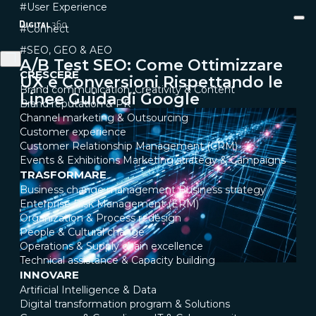
#User Experience
#Connect
#SEO, GEO & AEO
A/B Test SEO: Come Ottimizzare
CRESCERE
UX e Conversioni Rispettando le
Brand communication, Creativity & Content
Linee Guida di Google
Brand reputation & PR
Channel marketing & Outsourcing
Customer experience
Customer Relationship Management (CRM)
Events & Exhibitions
Marketing strategy & Campaigns
TRASFORMARE
Business change management
Business strategy
Enterprise Risk Management (ERM)
Organization & Process redesign
People & Cultural change
Operations & Supply chain excellence
Technical assistance & Capacity building
INNOVARE
Artificial Intelligence & Data
Digital transformation program & Solutions