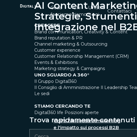
AI Content Marketin
Cosa
Chi
Unisciti
Contattaci
Strategie, Strumenti
facciamo
siamo
a noi
Integrazione nel B2
CRESCERE
Brand communication, Creativity & Content
Brand reputation & PR
Channel marketing & Outsourcing
Customer experience
Customer Relationship Management (CRM)
Events & Exhibitions
Marketing strategy & Campaigns
UNO SGUARDO A 360°
Il Gruppo Digital360
Il Consiglio di Amministrazione
Il Leadership Te
Le sedi
STIAMO CERCANDO TE
Digital360 life
Posizioni aperte
Trova rapidamente contenuti e
Cos'è l'AI content marketing
e l'impatto sui processi B2B