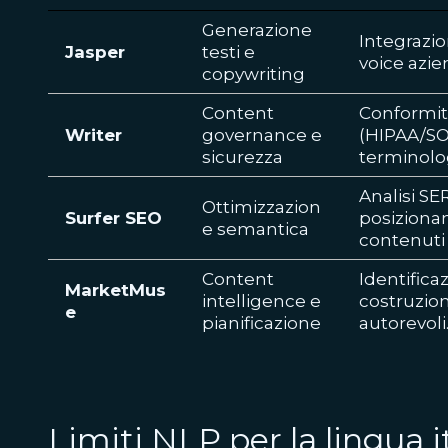
Generazione
Integrazi
Jasper
testi e
voice azie
copywriting
Content
Conformit
Writer
governance e
(HIPAA/SO
sicurezza
terminolog
Analisi SE
Ottimizzazion
Surfer SEO
posiziona
e semantica
contenuti 
Content
Identifica
MarketMus
intelligence e
costruzion
e
pianificazione
autorevoli
Limiti NLP per la lingua i