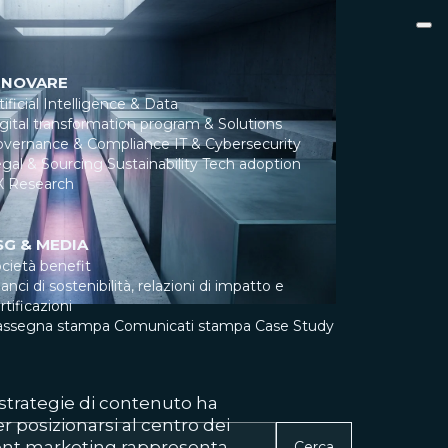
NNOVARE
tificial Intelligence & Data
gital transformation program & Solutions
overnance & Compliance
IT & Cybersecurity
gal & Sourcing
Sustainability
Tech adoption
X Research
SG & MEDIA
cietà benefit
lanci di sostenibilità, relazioni di impatto e
rtificazioni
assegna stampa
Comunicati stampa
Case Study
e strategie di contenuto ha
posizionarsi al centro dei
ntent marketing rappresenta
Cerca