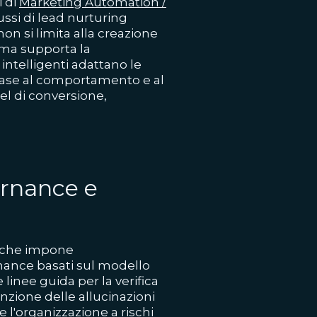
i di
Marketing Automation /
ussi di lead nurturing
non si limita alla creazione
 ma supporta la
intelligenti adattano le
 base al comportamento e al
nel di conversione,
rnance e
miche impone
rnance basati sul modello
linee guida per la verifica
enzione delle allucinazioni
l'organizzazione a rischi