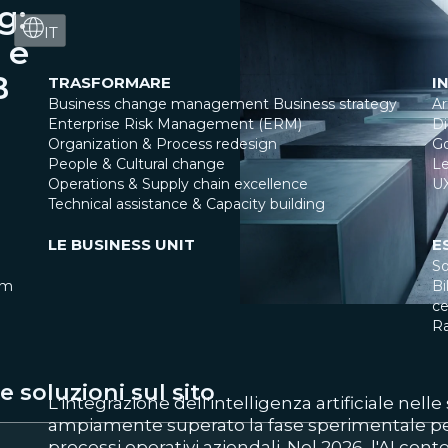
g:
IT
 e
B
TRASFORMARE
I
Business change management
Business strategy
Ar
Enterprise Risk Management (ERM)
Di
Organization & Process redesign
G
People & Cultural change
Le
Operations & Supply chain excellence
U
Technical assistance & Capacity building
LE BUSINESS UNIT
E
So
am
Bi
ce
R
 soluzioni sul sito
L'integrazione dell'intelligenza artificiale nell
ampiamente superato la fase sperimentale per 
processi operativi aziendali. Nel 2026, l'AI co