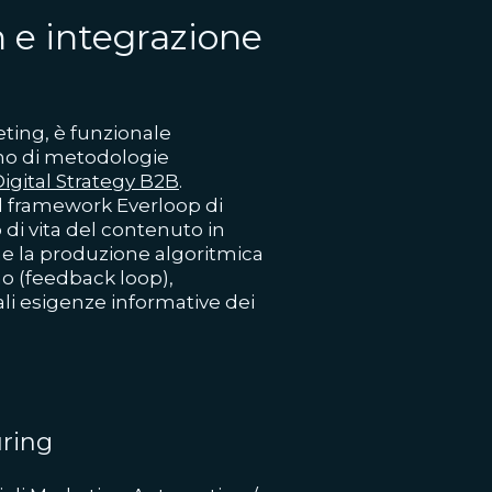
 e integrazione
eting, è funzionale
rno di metodologie
Digital Strategy B2B
.
il framework Everloop di
 di vita del contenuto in
e la produzione algoritmica
no (feedback loop),
ali esigenze informative dei
uring