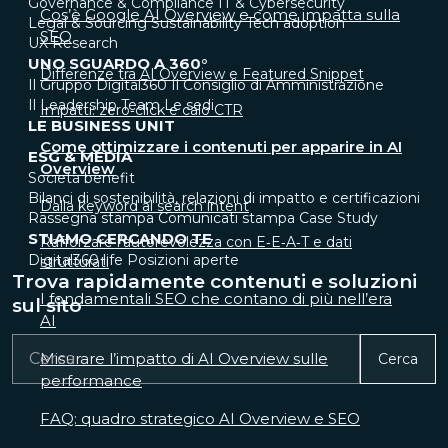
Governance & Compliance
IT & Cybersecurity
Cos’è Google AI Overview e come impatta sulla
Legal & Sourcing
Sustainability
Tech adoption
SEO
UX Research
UNO SGUARDO A 360°
Differenze tra AI Overview e Featured Snippet
Il Gruppo Digital360
Il Consiglio di Amministrazione
Il Leadership Team
Le sedi
Impatti: zero‑click e calo CTR
LE BUSINESS UNIT
Come ottimizzare i contenuti per apparire in AI
ESG & MEDIA
Overview
Società benefit
Bilanci di sostenibilità, relazioni di impatto e certificazioni
Dalla keyword al search intent
Rassegna stampa
Comunicati stampa
Case Study
STIAMO CERCANDO TE
Rafforzare l’autorevolezza con E‑E‑A‑T e dati
Digital360 life
Posizioni aperte
strutturati
Trova rapidamente contenuti e soluzioni
I fondamentali SEO che contano di più nell’era
sul sito
AI
Misurare l’impatto di AI Overview sulle
Cerca
performance
FAQ: quadro strategico AI Overview e SEO