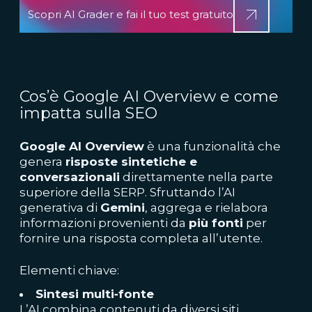
Scopri AI Grader e fai il tuo test gratuito
Cos’è Google AI Overview e come
impatta sulla SEO
Google AI Overview
è una funzionalità che
genera
risposte sintetiche e
conversazionali
direttamente nella parte
superiore della SERP. Sfruttando l’AI
generativa di
Gemini
, aggrega e rielabora
informazioni provenienti da
più fonti
per
fornire una risposta completa all’utente.
Elementi chiave:
Sintesi multi‑fonte
L’AI combina contenuti da diversi siti,