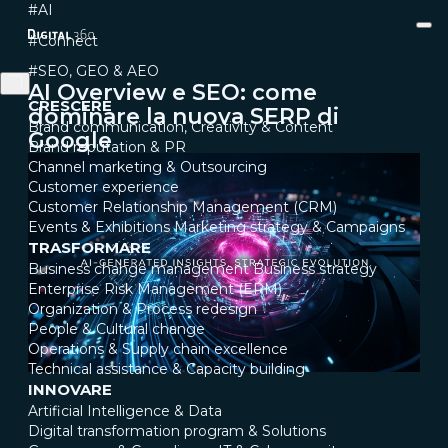
#AI
#Connect
#SEO, GEO & AEO
AI Overview e SEO: come
CRESCERE
dominare la nuova SERP di
Brand communication, Creativity & Content
Google
Brand reputation & PR
Channel marketing & Outsourcing
Customer experience
Customer Relationship Management (CRM)
Events & Exhibitions
Marketing strategy & Campaigns
TRASFORMARE
Business change management
Business strategy
Enterprise Risk Management (ERM)
Organization & Process redesign
People & Cultural change
Operations & Supply chain excellence
Technical assistance & Capacity building
INNOVARE
Artificial Intelligence & Data
Digital transformation program & Solutions