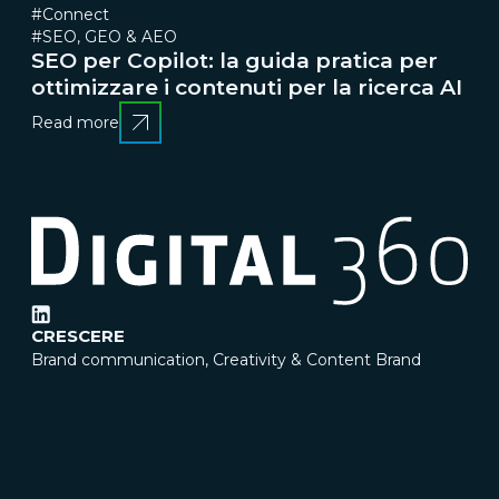
#Connect
#SEO, GEO & AEO
SEO per Copilot: la guida pratica per
ottimizzare i contenuti per la ricerca AI
Read more
CRESCERE
Brand communication, Creativity & Content
Brand
reputation & PR
Channel marketing & Outsourcing
Customer experience
Customer Relationship
Management (CRM)
Events & Exhibitions
Marketing
strategy & Campaigns
TRASFORMARE
Business change management
Business strategy