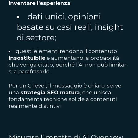
inventare l’esperienza
:
dati unici, opinion
i
basate su casi reali, insight
di settore;
questi elementi rendono il contenuto
insostituibile
e aumentano la probabilità
che venga citato, perché l’AI non può limitar­
si a parafrasarlo.
Per un C‑level, il messaggio è chiaro: serve
una
strategia SEO matura
, che unisca
fondamenta tecniche solide a contenuti
realmente distintivi.
Misurare l’impatto di AI Overview