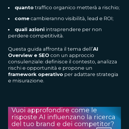
quanto
traffico organico metterà a rischio;
come
cambieranno visibilità, lead e ROI;
quali azioni
intraprendere per non
perdere competitività.
Questa guida affronta il tema dell’
AI
Overview e SEO
con un approccio
consulenziale: definisce il contesto, analizza
rischi e opportunità e propone un
framework operativo
per adattare strategia
e misurazione.
Vuoi approfondire come le
risposte AI influenzano la ricerca
del tuo brand e dei competitor?