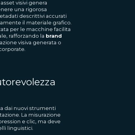
sset visivi genera
enere una rigorosa
tadati descrittivi accurati
tamente il materiale grafico.
zata per le macchine facilita
ale, rafforzando la
brand
zione visiva generata o
 corporate.
utorevolezza
ta dai nuovi strumenti
lutazione. La misurazione
pression e clic, ma deve
i linguistici.