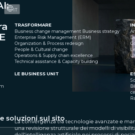
I:
IT
ra
TRASFORMARE
I
Business change management
Business strategy
Ar
GE
Enterprise Risk Management (ERM)
Di
Organization & Process redesign
G
People & Cultural change
Le
Operations & Supply chain excellence
U
Technical assistance & Capacity building
LE BUSINESS UNIT
E
So
am
Bi
ce
R
 soluzioni sul sito
La convergenza tra tecnologie avanzate e mark
una revisione strutturale dei modelli di visibili
dell'intelligenza artificiale nei processi di p