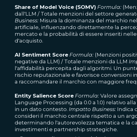
Share of Model Voice (SOMV)
Formula:
(Menz
dall'LLM / Totale menzioni del settore generat
Business:
Misura la dominanza del marchio nelle
artificiale, influenzando direttamente la perce
mercato e la probabilità di essere inseriti nelle 
d'acquisto.
AI Sentiment Score
Formula:
(Menzioni positi
negative da LLM) / Totale menzioni da LLM
Im
l'affidabilità percepita dagli algoritmi. Un punt
rischio reputazionale e favorisce conversioni in
a raccomandare il marchio con maggiore fre
Entity Salience Score
Formula:
Valore assegna
Language Processing (da 0.0 a 1.0) relativo alla
in un dato contesto.
Impatto Business:
Indica q
consideri il marchio centrale rispetto a un ar
determinando l'autorevolezza tematica e la cap
investimenti e partnership strategiche.