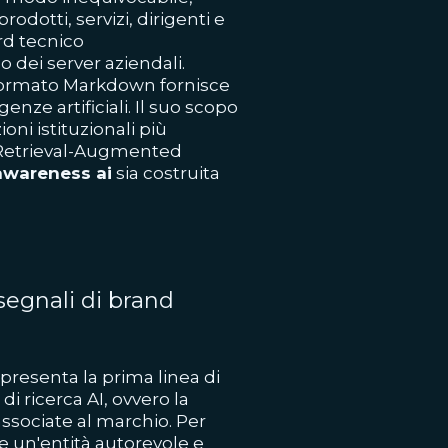
odotti, servizi, dirigenti e
rd tecnico
no dei server aziendali.
in formato Markdown fornisce
genze artificiali. Il suo scopo
oni istituzionali più
di Retrieval-Augmented
awareness ai
sia costruita
 segnali di brand
resenta la prima linea di
di ricerca AI, ovvero la
associate al marchio. Per
e un'entità autorevole e