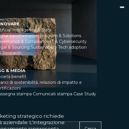
NNOVARE
tificial Intelligence & Data
gital transformation program & Solutions
overnance & Compliance
IT & Cybersecurity
gal & Sourcing
Sustainability
Tech adoption
X Research
SG & MEDIA
cietà benefit
lanci di sostenibilità, relazioni di impatto e
rtificazioni
assegna stampa
Comunicati stampa
Case Study
eting strategico richiede
tà aziendale. L'integrazione
osizionamento rappresenta
Cerca