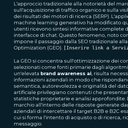
L'approccio tradizionale alla notorietà del mar
sull'acquisizione di traffico organico e sulla vis
dei risultati dei motori di ricerca (SERP). L'app
machine learning generativo ha modificato q
utenti ricevono sintesi informative complete 
interfacce di chat. Questo fenomeno, noto com
impone il passaggio dalla SEO tradizionale all
Optimization (GEO).
[Inserire link a Servi
La GEO si concentra sull'ottimizzazione dei c
selezionati come fonti primarie dagli algoritm
un'elevata
brand awareness ai
, risulta necess
informazioni aziendali in modo che rispondano 
semantica, autorevolezza e originalità del dato.
artificiale privilegiano contenuti che presentan
statistiche proprietarie e analisi approfondite. 
marchio all'interno delle risposte generate da
aziendali di intercettare il target B2B e B2C
cui si forma l'intento di acquisto o di ricerca,
messaggio.