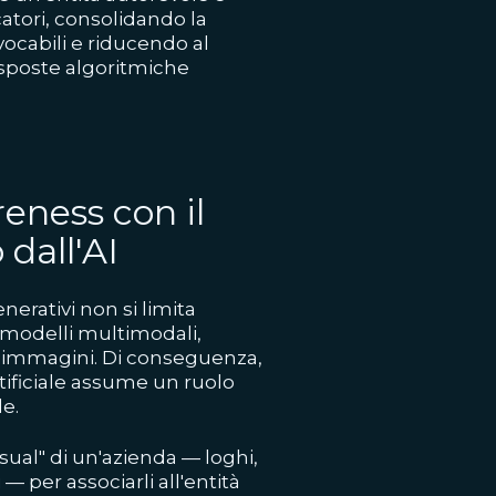
atori, consolidando la
vocabili e riducendo al
isposte algoritmiche
eness con il
 dall'AI
erativi non si limita
 modelli multimodali,
e immagini. Di conseguenza,
artificiale assume un ruolo
le.
isual" di un'azienda — loghi,
 — per associarli all'entità