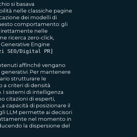
chio si basava
ibilità nelle classiche pagine
licazione dei modelli di
uesto comportamento: gli
direttamente nelle
e ricerca zero-click,
a Generative Engine
zi SEO/Digital PR]
ontenuti affinché vengano
i generativi. Per mantenere
ario strutturare le
a criteri di densità
 I sistemi di intelligenza
o citazioni di esperti,
La capacità di posizionare il
gli LLM permette ai decisori
 esattamente nel momento in
 riducendo la dispersione del