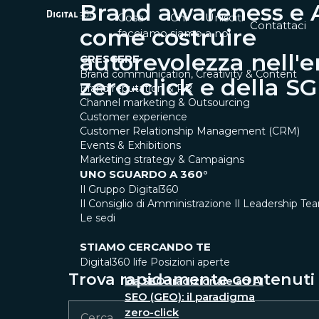
Brand awareness e A
Cosa
Chi
Unisciti
Contattaci
come costruire
facciamo
siamo
a noi
autorevolezza nell'e
CRESCERE
Brand communication, Creativity & Content
zero-click e della S
Brand reputation & PR
Channel marketing & Outsourcing
Customer experience
Customer Relationship Management (CRM)
Events & Exhibitions
Marketing strategy & Campaigns
UNO SGUARDO A 360°
Il Gruppo Digital360
Il Consiglio di Amministrazione
Il Leadership Te
Le sedi
STIAMO CERCANDO TE
Digital360 life
Posizioni aperte
Trova rapidamente contenuti e
Da SEO tradizionale ad AI
SEO (GEO): il paradigma
zero-click