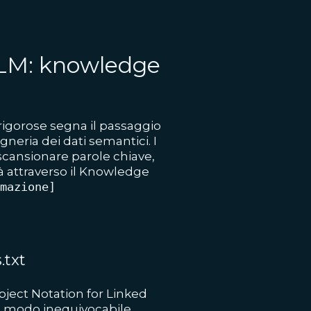
 LLM: knowledge
rigorose segna il passaggio
gneria dei dati semantici. I
 scansionare parole chiave,
à attraverso il Knowledge
mazione]
.txt
bject Notation for Linked
in modo inequivocabile,