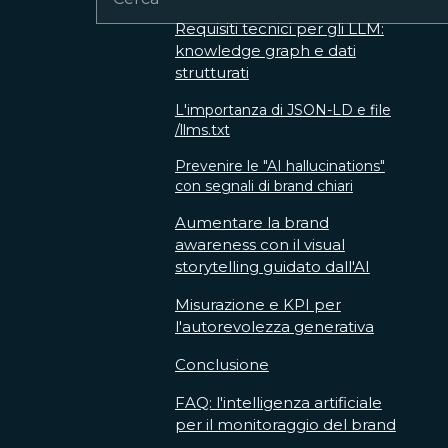
Requisiti tecnici per gli LLM:
knowledge graph e dati
strutturati
L'importanza di JSON-LD e file
/llms.txt
Prevenire le "AI hallucinations"
con segnali di brand chiari
Aumentare la brand
awareness con il visual
storytelling guidato dall'AI
Misurazione e KPI per
l'autorevolezza generativa
Conclusione
FAQ: l'intelligenza artificiale
per il monitoraggio del brand