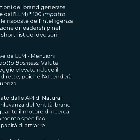
ioni del brand generate
e dall'LLM) * 100
Impatto
 risposte dell'intelligenza
zione di leadership nel
short-list dei decisori
ve da LLM - Menzioni
patto Business:
Valuta
eggio elevato riduce il
dirette, poiché l'AI tenderà
quenza.
to dalle API di Natural
 rilevanza dell'entità-brand
uanto il motore di ricerca
gomento specifico,
acità di attrarre