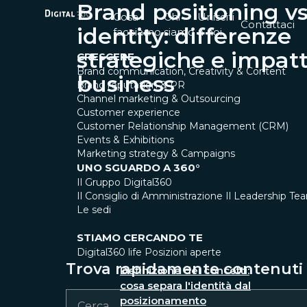
Brand positioning v
Cosa
Chi
Unisciti
Contattaci
identity: differenze
facciamo
siamo
a noi
strategiche e impatt
CRESCERE
Brand communication, Creativity & Content
business
Brand reputation & PR
Channel marketing & Outsourcing
Customer experience
Customer Relationship Management (CRM)
Events & Exhibitions
Marketing strategy & Campaigns
UNO SGUARDO A 360°
Il Gruppo Digital360
Il Consiglio di Amministrazione
Il Leadership Te
Le sedi
STIAMO CERCANDO TE
Digital360 life
Posizioni aperte
Trova rapidamente contenuti e
Definizione dei concetti:
cosa separa l'identità dal
posizionamento