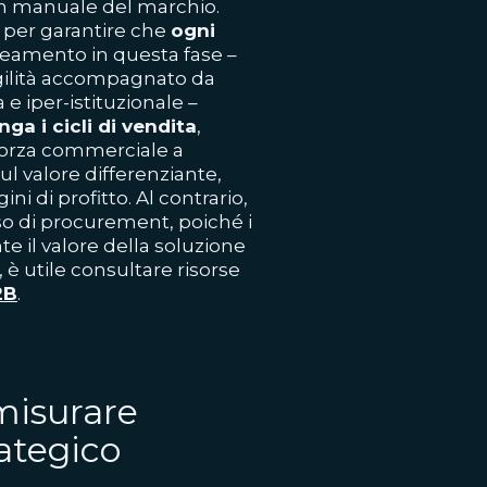
 un manuale del marchio.
 per garantire che
ogni
neamento in questa fase –
gilità accompagnato da
e iper-istituzionale –
nga i cicli di vendita
,
 forza commerciale a
l valore differenziante,
 di profitto. Al contrario,
so di procurement, poiché i
 il valore della soluzione
è utile consultare risorse
2B
.
misurare
rategico