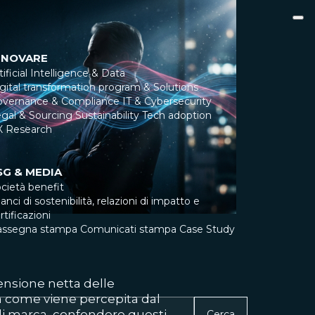
NNOVARE
tificial Intelligence & Data
gital transformation program & Solutions
overnance & Compliance
IT & Cybersecurity
gal & Sourcing
Sustainability
Tech adoption
X Research
SG & MEDIA
cietà benefit
lanci di sostenibilità, relazioni di impatto e
rtificazioni
assegna stampa
Comunicati stampa
Case Study
nsione netta delle
a come viene percepita dal
di marca, confondere questi
Cerca