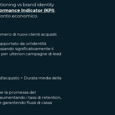
tioning vs brand identity
ormance Indicator (KPI)
,
l conto economico.
ero di nuovi clienti acquisiti.
pportato da un'identità
assando significativamente il
 per ulteriori campagne di lead
'acquisto × Durata media della
ne la promessa del
umentando i tassi di retention,
e garantendo flussi di cassa