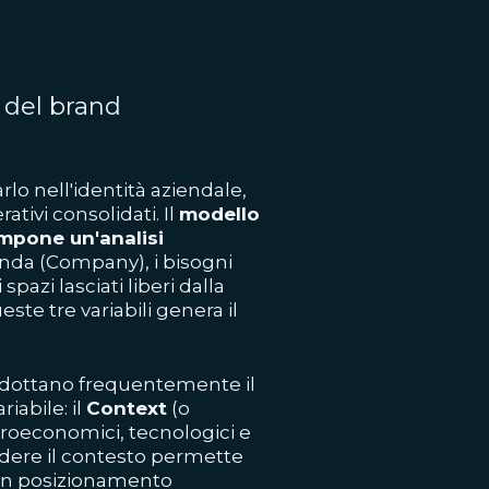
C del brand
rlo nell'identità aziendale,
ativi consolidati. Il
modello
mpone un'analisi
enda (Company), i bisogni
pazi lasciati liberi dalla
ste tre variabili genera il
i adottano frequentemente il
iabile: il
Context
(o
croeconomici, tecnologici e
ndere il contesto permette
e un posizionamento