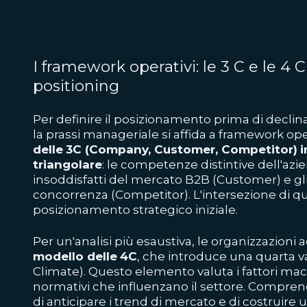
I framework operativi: le 3 C e le 4 
positioning
Per definire il posizionamento prima di declina
la prassi manageriale si affida a framework oper
delle
3C (Company, Customer, Competitor)
i
triangolare
: le competenze distintive dell'azi
insoddisfatti del mercato B2B (Customer) e gli s
concorrenza (Competitor). L'intersezione di que
posizionamento strategico iniziale.
Per un'analisi più esaustiva, le organizzazion
modello delle
4C
, che introduce una quarta var
Climate). Questo elemento valuta i fattori ma
normativi che influenzano il settore. Compre
di anticipare i trend di mercato e di costruir