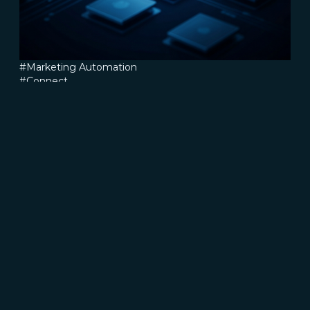
#Marketing Automation
#Connect
Assumere un marketing automation
specialist o puntare sull'outsourcing:
ecco i costi
Read more
CRESCERE
Brand communication, Creativity & Content
Brand