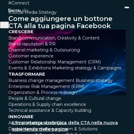
#Connect
#Social Media Strategy
Come aggiungere un bottone
CTA alla tua pagina Facebook
CRESCERE
Brand communication, Creativity & Content
Brand reputation & PR
Channel marketing & Outsourcing
Customer experience
Customer Relationship Management (CRM)
Events & Exhibitions
Marketing strategy & Campaigns
TRASFORMARE
Business change management
Business strategy
Enterprise Risk Management (ERM)
Organization & Process redesign
People & Cultural change
Operations & Supply chain excellence
Technical assistance & Capacity building
INNOVARE
L'importanza strategica della CTA nella nuova
Artificial Intelligence & Data
Digital transformation program & Solutions
esperienza delle pagine