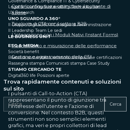
Governance & Compliance
IT & Cybersecurity
Come configurare e ottimizzare il pulsante di
Legal & Sourcing
Sustainability
Tech adoption
UX Research
azione
UNO SGUARDO A 360°
Tipologie di CTA per il settore B2B
Il Gruppo Digital360
Il Consiglio di Amministrazione
Il Leadership Team
Le sedi
L'integrazione con i Moduli Nativi (Instant Forms)
LE BUSINESS UNIT
ESG & MEDIA
Tracciamento e misurazione delle performance
Società benefit
Gestione e aggiornamento della CTA
Bilanci di sostenibilità, relazioni di impatto e certificazioni
Rassegna stampa
Comunicati stampa
Case Study
STIAMO CERCANDO TE
Digital360 life
Posizioni aperte
Trova rapidamente contenuti e soluzioni
sul sito
I pulsanti di Call-to-Action (CTA)
rappresentano il punto di giunzione tra
Cerca
l’interesse dell'utente e l’azione di
conversione. Nel contesto B2B, questi
strumenti non sono semplici elementi
grafici, ma veri e propri collettori di lead