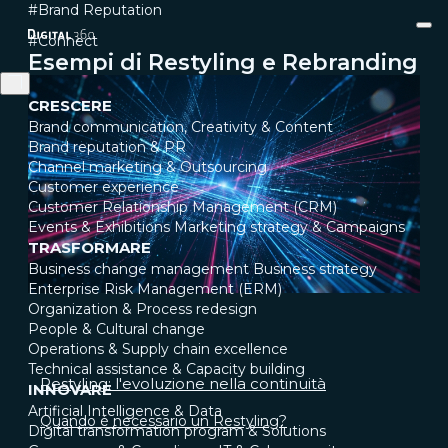
#Brand Reputation
#Connect
Esempi di Restyling e Rebranding
CRESCERE
Brand communication, Creativity & Content
Brand reputation & PR
Channel marketing & Outsourcing
Customer experience
Customer Relationship Management (CRM)
Events & Exhibitions
Marketing strategy & Campaigns
TRASFORMARE
Business change management
Business strategy
Enterprise Risk Management (ERM)
Organization & Process redesign
People & Cultural change
Operations & Supply chain excellence
Technical assistance & Capacity building
Restyling: l'evoluzione nella continuità
INNOVARE
Artificial Intelligence & Data
Quando è necessario un Restyling?
Digital transformation program & Solutions