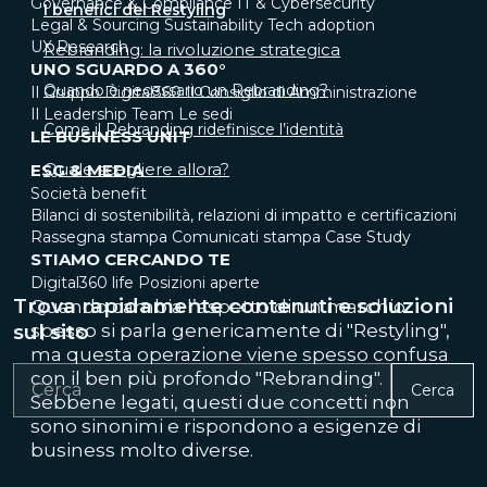
Governance & Compliance
IT & Cybersecurity
I benefici del Restyling
Legal & Sourcing
Sustainability
Tech adoption
UX Research
Rebranding: la rivoluzione strategica
UNO SGUARDO A 360°
Quando è necessario un Rebranding?
Il Gruppo Digital360
Il Consiglio di Amministrazione
Il Leadership Team
Le sedi
Come il Rebranding ridefinisce l’identità
LE BUSINESS UNIT
Quale scegliere allora?
ESG & MEDIA
Società benefit
Bilanci di sostenibilità, relazioni di impatto e certificazioni
Rassegna stampa
Comunicati stampa
Case Study
STIAMO CERCANDO TE
Digital360 life
Posizioni aperte
Trova rapidamente contenuti e soluzioni
Quando cambia l’aspetto di un marchio
sul sito
spesso si parla genericamente di "Restyling",
ma questa operazione viene spesso confusa
con il ben più profondo "Rebranding".
Cerca
Sebbene legati, questi due concetti non
sono sinonimi e rispondono a esigenze di
business molto diverse.