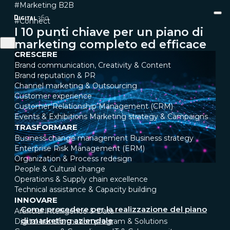
#Marketing B2B
#Connect
I 10 punti chiave per un piano di
marketing completo ed efficace
CRESCERE
Brand communication, Creativity & Content
Brand reputation & PR
Channel marketing & Outsourcing
Customer experience
Customer Relationship Management (CRM)
Events & Exhibitions
Marketing strategy & Campaigns
TRASFORMARE
Business change management
Business strategy
Enterprise Risk Management (ERM)
Organization & Process redesign
People & Cultural change
Operations & Supply chain excellence
Technical assistance & Capacity building
INNOVARE
Come procedere per la realizzazione del piano
Artificial Intelligence & Data
di marketing aziendale
Digital transformation program & Solutions