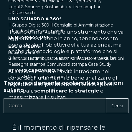
Governance & Compliance
IT & Cybersecurity
Legal & Sourcing
Sustainability
Tech adoption
UX Research
UNO SGUARDO A 360°
Il Gruppo Digital360
Il Consiglio di Amministrazione
Il Leadership Team
Le sedi
Il piano di marketing è uno strumento che va
LE BUSINESS UNIT
aggiornato di anno in anno, tenendo conto
non solo degli obiettivi della tua azienda, ma
ESG & MEDIA
anche di metodologie e piattaforme che si
Società benefit
affacciano progressivamente sul mercato.
Bilanci di sostenibilità, relazioni di impatto e certificazioni
Rassegna stampa
Comunicati stampa
Case Study
STIAMO CERCANDO TE
Alla luce di trend e novità introdotte nel
Digital360 life
Posizioni aperte
corso degli ultimi anni è bene analizzare gli
Trova rapidamente contenuti e soluzioni
aspetti chiave per mettere a fuoco i punti
sul sito
principali,
semplificare le strategie
e
massimizzare i risultati.
Cerca
È il momento di ripensare le