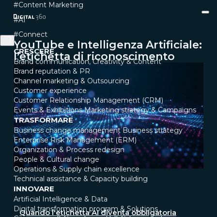
#Content Marketing
#AI
#Connect
YouTube e Intelligenza Artificiale:
CRESCERE
l’etichetta di riconoscimento
Brand communication, Creativity & Content
Brand reputation & PR
Channel marketing & Outsourcing
Customer experience
Customer Relationship Management (CRM)
Events & Exhibitions
Marketing strategy & Campaigns
TRASFORMARE
Business change management
Business strategy
Enterprise Risk Management (ERM)
Organization & Process redesign
People & Cultural change
Operations & Supply chain excellence
Technical assistance & Capacity building
INNOVARE
Artificial Intelligence & Data
Digital transformation program & Solutions
Quando l'etichetta AI diventa obbligatoria