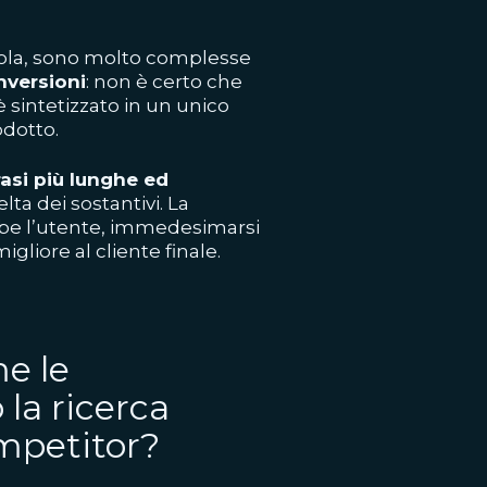
rola, sono molto complesse
nversioni
: non è certo che
è sintetizzato in un unico
odotto.
rasi più lunghe ed
lta dei sostantivi. La
bbe l’utente, immedesimarsi
igliore al cliente finale.
e le
 la ricerca
ompetitor?