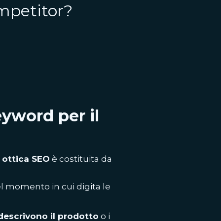
ompetitor?
eyword per il
 ottica SEO
è costituita da
el momento in cui digita le
escrivono il prodotto
o i