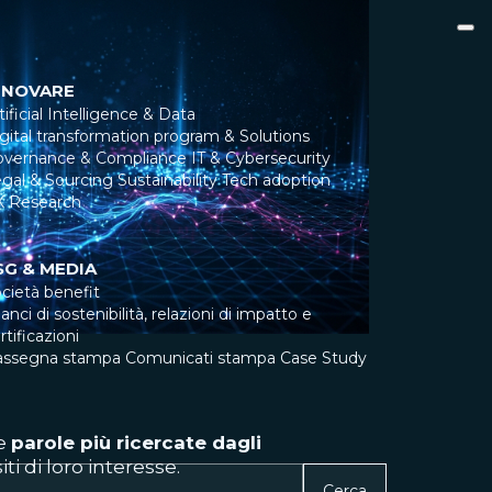
NNOVARE
tificial Intelligence & Data
gital transformation program & Solutions
overnance & Compliance
IT & Cybersecurity
gal & Sourcing
Sustainability
Tech adoption
X Research
SG & MEDIA
cietà benefit
lanci di sostenibilità, relazioni di impatto e
rtificazioni
assegna stampa
Comunicati stampa
Case Study
le
parole più ricercate dagli
iti di loro interesse.
Cerca