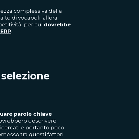
ghezza complessiva della
to di vocaboli, allora
titività, per cui
dovrebbe
 SERP
.
a selezione
duare
parole chiave
ovrebbero descrivere.
icercati e pertanto poco
messo tra questi fattori