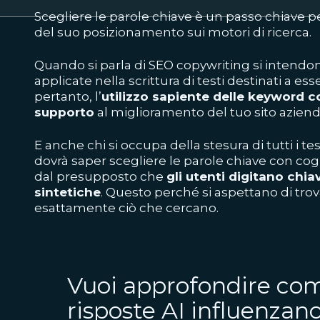
Scegliere le parole chiave
è un passo chiave per
del suo posizionamento sui motori di ricerca.
Quando si parla di SEO copywriting
si intendo
applicate nella scrittura di testi destinati a esse
pertanto, l’
utilizzo sapiente delle keyword c
supporto
al miglioramento del tuo sito aziend
E anche chi si occupa della stesura di tutti i tes
dovrà saper scegliere le parole chiave con co
dal presupposto che
gli utenti digitano chiav
sintetiche
. Questo
perché si aspettano di trovar
esattamente ciò che cercano.
Vuoi approfondire com
risposte AI influenzano