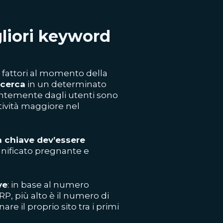
gliori keyword
 fattori al momento della
icerca
in un determinato
uentemente dagli utenti sono
ività maggiore nel
a chiave dev’essere
ignificato pregnante e
ve
: in base al numero
RP, più alto è il numero di
re il proprio sito tra i primi