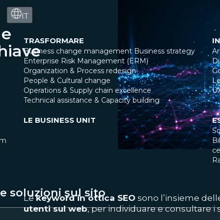
IT
me
TRASFORMARE
I
chiave
Business change management
Business strategy
Ar
Enterprise Risk Management (ERM)
Di
Organization & Process redesign
G
People & Cultural change
Le
Operations & Supply chain excellence
U
Technical assistance & Capacity building
LE BUSINESS UNIT
E
So
am
Bi
ce
R
 soluzioni sul sito
Le
keyword in ottica SEO
sono l’insieme del
utenti sul web
, per individuare e consultare i s