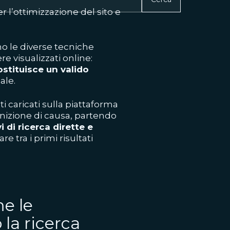
 l’ottimizzazione del sito e
no le diverse tecniche
re visualizzati online:
ostituisce un valido
ale.
ti caricati sulla piattaforma
gnizione di causa, partendo
i di ricerca dirette e
e tra i primi risultati
e le
 la ricerca