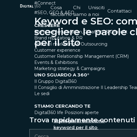
#Connect
Cosa
Chi
Unisciti
Contattaci
#SEO, GEO & AEO
facciamo
siamo
a noi
Keyword e SEO: co
CRESCERE
scegliere le parole 
Brand communication, Creativity & Content
Brand reputation & PR
per il sito
Channel marketing & Outsourcing
Customer experience
Customer Relationship Management (CRM)
Events & Exhibitions
Marketing strategy & Campaigns
UNO SGUARDO A 360°
Il Gruppo Digital360
Il Consiglio di Amministrazione
Il Leadership Te
Le sedi
STIAMO CERCANDO TE
Digital360 life
Posizioni aperte
Trova rapidamente contenuti e
Strategia di selezione
keyword per il sito