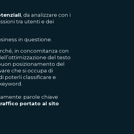
tenziali
, da analizzare con i
ssioni tra utenti e dei
siness in questione.
rché, in concomitanza con
dell’ottimizzazione del testo
 buon posizionamento del
ftware che si occupa di
di poterli classificare e
 keyword.
tamente: parole chiave
traffico portato al sito