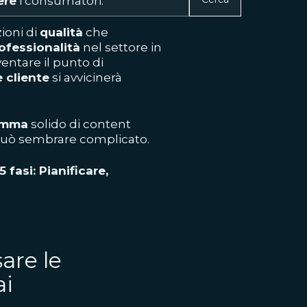
ere
i consumatori.
ioni di
qualità
che
ofessionalità
nel settore in
entare il punto di
 cliente
si avvicinerà
amma
solido di content
può sembrare complicato.
 fasi: Pianificare,
are le
ai