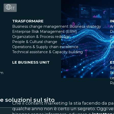
IT
TRASFORMARE
I
Business change management
Business strategy
Ar
Enterprise Risk Management (ERM)
Di
Organization & Process redesign
G
People & Cultural change
Le
Operations & Supply chain excellence
U
Technical assistance & Capacity building
LE BUSINESS UNIT
E
So
am
Bi
ce
R
 soluzioni sul sito
Che il content marketing la stia facendo da p
qualche anno non è certo un segreto. Oggi ven