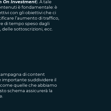
n On Investment
). A tale
 contenuti è fondamentale: è
tivi con gli obiettivi che ci
ificare l’aumento di traffico,
e di tempo speso dagli
, delle sottoscrizioni, ecc.
 campagna di content
è importante suddividere il
i come quelle che abbiamo
esto schema assicurerà la
e.