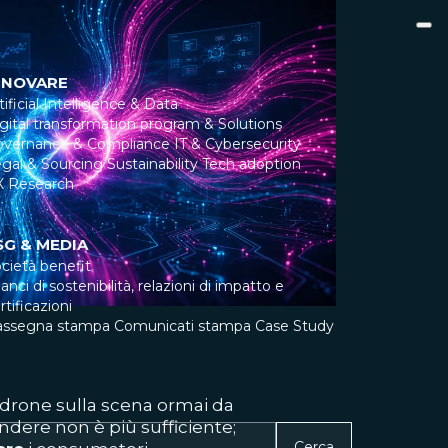
NNOVARE
tificial Intelligence & Data
gital transformation program & Solutions
overnance & Compliance
IT & Cybersecurity
gal & Sourcing
Sustainability
Tech adoption
X Research
SG & MEDIA
cietà benefit
lanci di sostenibilità, relazioni di impatto e
rtificazioni
assegna stampa
Comunicati stampa
Case Study
adrone sulla scena ormai da
dere non è più sufficiente;
Cerca