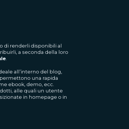
 di renderli disponibili al
ribuirli, a seconda della loro
ale
.
deale all’interno del blog,
che permettono una rapida
come ebook, demo, ecc.
otti, alle quali un utente
izionate in homepage o in