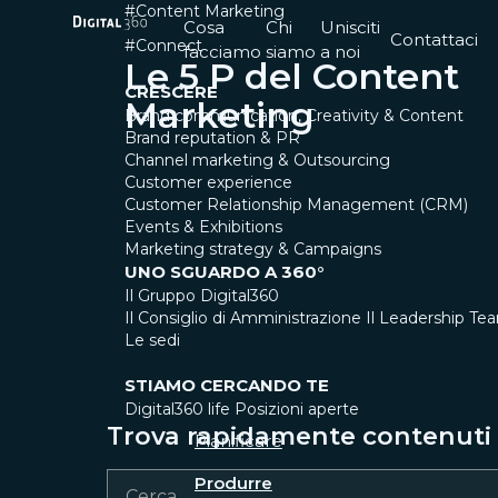
#Content Marketing
Cosa
Chi
Unisciti
Contattaci
#Connect
facciamo
siamo
a noi
Le 5 P del Content
CRESCERE
Marketing
Brand communication, Creativity & Content
Brand reputation & PR
Channel marketing & Outsourcing
Customer experience
Customer Relationship Management (CRM)
Events & Exhibitions
Marketing strategy & Campaigns
UNO SGUARDO A 360°
Il Gruppo Digital360
Il Consiglio di Amministrazione
Il Leadership Te
Le sedi
STIAMO CERCANDO TE
Digital360 life
Posizioni aperte
Trova rapidamente contenuti e
Pianificare
Produrre