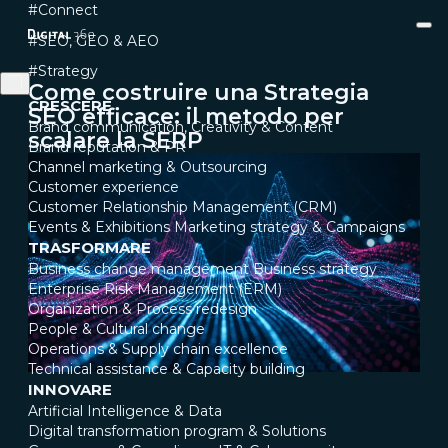
#Connect
#SEO, GEO & AEO
#Strategy
Come costruire una Strategia
CRESCERE
SEO efficace: il metodo per
Brand communication, Creativity & Content
scalare la SERP
Brand reputation & PR
Channel marketing & Outsourcing
Customer experience
Customer Relationship Management (CRM)
Events & Exhibitions
Marketing strategy & Campaigns
TRASFORMARE
Business change management
Business strategy
Enterprise Risk Management (ERM)
Organization & Process redesign
People & Cultural change
Operations & Supply chain excellence
Technical assistance & Capacity building
INNOVARE
Artificial Intelligence & Data
Digital transformation program & Solutions