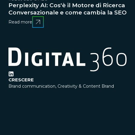
Perplexity AI: Cos'è il Motore di Ricerca
Conversazionale e come cambia la SEO
Read more
CRESCERE
Brand communication, Creativity & Content
Brand
reputation & PR
Channel marketing & Outsourcing
Customer experience
Customer Relationship
Management (CRM)
Events & Exhibitions
Marketing
strategy & Campaigns
TRASFORMARE
Business change management
Business strategy
Enterprise Risk Management (ERM)
Organization &