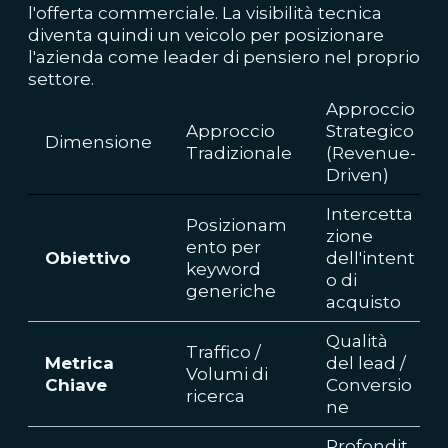
l'offerta commerciale. La visibilità tecnica
diventa quindi un veicolo per posizionare
l'azienda come leader di pensiero nel proprio
settore.
Approccio
Approccio
Strategico
Dimensione
Tradizionale
(Revenue-
Driven)
Intercetta
Posizionam
zione
ento per
Obiettivo
dell'intent
keyword
o di
generiche
acquisto
Qualità
Traffico /
Metrica
del lead /
Volumi di
Chiave
Conversio
ricerca
ne
Profondit