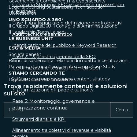
Governance & Compliance
IT & Cybersecurity
Cos'è una Strategia SEO e perché è un asset per
Legal & Sourcing
Sustainability
Tech adoption
il business
UX Research
UNO SGUARDO A 360°
Fase 1: Analisi iniziale e definizione degli obiettivi
Il Gruppo Digital360
Il Consiglio di Amministrazione
Il Leadership Team
Le sedi
Audit tecnico e semantico
LE BUSINESS UNIT
Identificazione del pubblico e Keyword Research
ESG & MEDIA
Società benefit
Fase 2: I 3 pilastri operativi della SEO
Bilanci di sostenibilità, relazioni di impatto e certificazioni
Rassegna stampa
Comunicati stampa
Case Study
1. Ottimizzazione tecnica (Technical SEO)
STIAMO CERCANDO TE
2. Ottimizzazione on-page e content strategy
Digital360 life
Posizioni aperte
Trova rapidamente contenuti e soluzioni
3. Ottimizzazione off-page e authority
sul sito
Fase 3: Monitoraggio, governance e
ottimizzazione continua
Cerca
Strumenti di analisi e KPI
Allineamento tra obiettivi di revenue e visibilità
tecnica