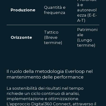
à e
Quantità e
Produzione
autorevol
frequenza
ezza (E-E-
A-T)
Patrimoni
Tattico
ale
Orizzonte
(Breve
(Lungo
termine)
termine)
Il ruolo della metodologia Everloop nel
mantenimento delle performance
La sostenibilità dei risultati nel tempo
richiede un ciclo continuo di analisi,
implementazione e ottimizzazione.
L'approccio Digital360 Connect, attraverso il