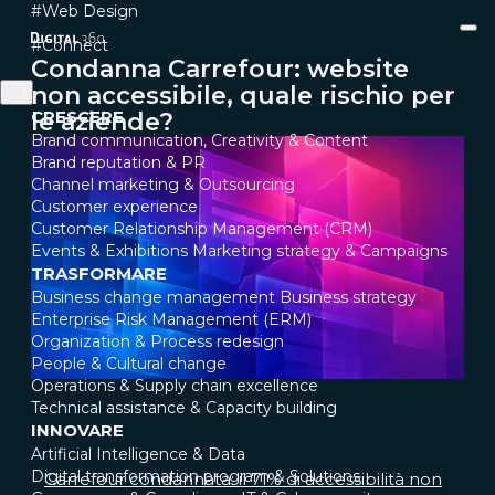
#Web Design
#Connect
Condanna Carrefour: website
non accessibile, quale rischio per
CRESCERE
le aziende?
Brand communication, Creativity & Content
Brand reputation & PR
Channel marketing & Outsourcing
Customer experience
Customer Relationship Management (CRM)
Events & Exhibitions
Marketing strategy & Campaigns
TRASFORMARE
Business change management
Business strategy
Enterprise Risk Management (ERM)
Organization & Process redesign
People & Cultural change
Operations & Supply chain excellence
Technical assistance & Capacity building
INNOVARE
Artificial Intelligence & Data
Digital transformation program & Solutions
Carrefour condannata: il 71% di accessibilità non