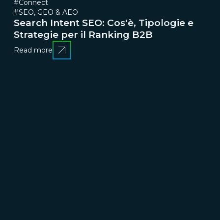
#Connect
#SEO, GEO & AEO
Search Intent SEO: Cos'è, Tipologie e
Strategie per il Ranking B2B
Read more
CRESCERE
Brand communication, Creativity & Content
Brand
reputation & PR
Channel marketing & Outsourcing
Customer experience
Customer Relationship
Management (CRM)
Events & Exhibitions
Marketing
strategy & Campaigns
TRASFORMARE
Business change management
Business strategy