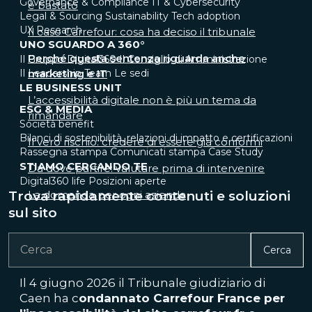
Governance & Compliance
IT & Cybersecurity
è bastato
Legal & Sourcing
Sustainability
Tech adoption
UX Research
Il caso Carrefour: cosa ha deciso il tribunale
UNO SGUARDO A 360°
Perché questa sentenza riguarda anche
Il Gruppo Digital360
Il Consiglio di Amministrazione
Il Leadership Team
Le sedi
marketing e IT
LE BUSINESS UNIT
L’accessibilità digitale non è più un tema da
ESG & MEDIA
rimandare
Società benefit
Bilanci di sostenibilità, relazioni di impatto e certificazioni
Il vero rischio: credere di essere già conformi
Rassegna stampa
Comunicati stampa
Case Study
STIAMO CERCANDO TE
Da dove partire: valutare prima di intervenire
Digital360 life
Posizioni aperte
Trova rapidamente contenuti e soluzioni
La domanda per ogni azienda
sul sito
Cerca
Il 4 giugno 2026 il Tribunale giudiziario di
Caen ha c
ondannato Carrefour France per