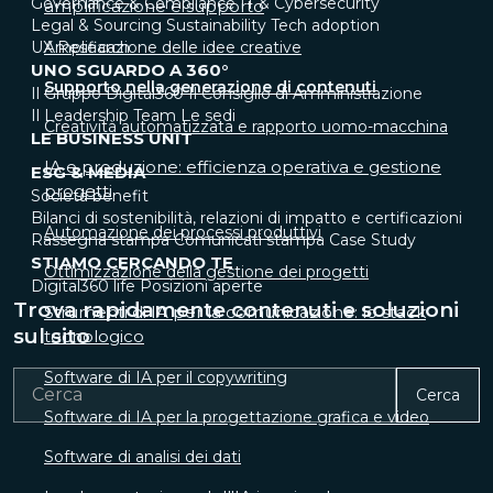
Governance & Compliance
IT & Cybersecurity
amplificazione e supporto
Legal & Sourcing
Sustainability
Tech adoption
UX Research
Amplificazione delle idee creative
UNO SGUARDO A 360°
Supporto nella generazione di contenuti
Il Gruppo Digital360
Il Consiglio di Amministrazione
Il Leadership Team
Le sedi
Creatività automatizzata e rapporto uomo-macchina
LE BUSINESS UNIT
IA e produzione: efficienza operativa e gestione
ESG & MEDIA
progetti
Società benefit
Bilanci di sostenibilità, relazioni di impatto e certificazioni
Automazione dei processi produttivi
Rassegna stampa
Comunicati stampa
Case Study
STIAMO CERCANDO TE
Ottimizzazione della gestione dei progetti
Digital360 life
Posizioni aperte
Trova rapidamente contenuti e soluzioni
Strumenti di IA per la comunicazione: lo stack
sul sito
tecnologico
Software di IA per il copywriting
Cerca
Software di IA per la progettazione grafica e video
Software di analisi dei dati