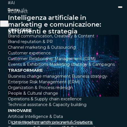
#AI
#Connect
Intelligenza artificiale in
marketing e comunicazione:
CRESCERE
strumenti e strategia
Brand communication, Creativity & Content
Brand reputation & PR
Channel marketing & Outsourcing
Customer experience
Customer Relationship Management (CRM)
Events & Exhibitions
Marketing strategy & Campaigns
TRASFORMARE
Business change management
Business strategy
Enterprise Risk Management (ERM)
Organization & Process redesign
People & Cultural change
Operations & Supply chain excellence
Technical assistance & Capacity building
INNOVARE
Artificial Intelligence & Data
Digital transformation program & Solutions
L'intelligenza artificiale nella creatività: