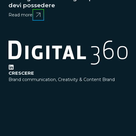
devi possedere
Read more
CRESCERE
Brand communication, Creativity & Content
Brand
reputation & PR
Channel marketing & Outsourcing
Customer experience
Customer Relationship
Management (CRM)
Events & Exhibitions
Marketing
strategy & Campaigns
TRASFORMARE
Business change management
Business strategy
Enterprise Risk Management (ERM)
Organization &
Process redesign
People & Cultural change
Operations
& Supply chain excellence
Technical assistance &