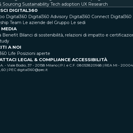
& Sourcing
Sustainability
Tech adoption
UX Research
SCI DIGITAL360
ppo Digital360
Digital360 Advisory
Digital360 Connect
Digital36
ship Team
Le aziende del Gruppo
Le sedi
 MEDIA
à Benefit
Bilanci di sostenibilità, relazioni di impatto e certificazio
tudy
ITI A NOI
360 Life
Posizioni aperte
ATTACI
LEGAL & COMPLIANCE
ACCESSIBILITÀ
. - Viale Bodio, 37 - 20158 Milano | P.I. e C.F. 08053820968 | REA MI - 200
4,60 | PEC digital360@pec.it