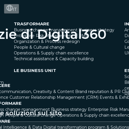
IT
TRASFORMARE
I
zie di Digital360
Business change management
Business strategy
Ar
Enterprise Risk Management (ERM)
Di
Organization & Process redesign
G
People & Cultural change
Le
Operations & Supply chain excellence
U
Technical assistance & Capacity building
LE BUSINESS UNIT
E
So
am
Bi
CERE
ce
communication, Creativity & Content
Brand reputation & PR
Cha
R
ence
Customer Relationship Management (CRM)
Events & Exhib
FORMARE
ess change management
Business strategy
Enterprise Risk Ma
 soluzioni sul sito
gn
People & Cultural change
Operations & Supply chain excellen
VARE
ial Intelligence & Data
Digital transformation program & Solutions