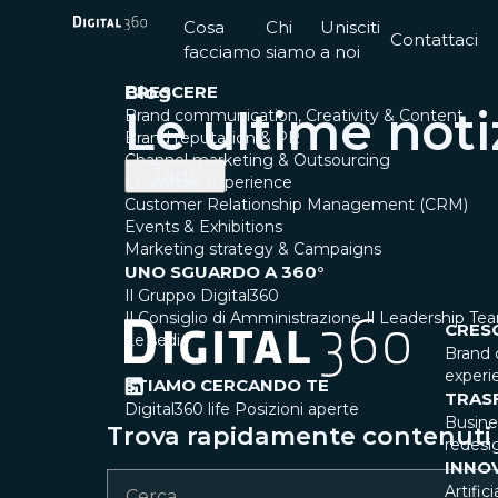
Cosa
Chi
Unisciti
Contattaci
facciamo
siamo
a noi
CRESCERE
Blog
Le ultime noti
Brand communication, Creativity & Content
Brand reputation & PR
Channel marketing & Outsourcing
Tags
Customer experience
Customer Relationship Management (CRM)
Events & Exhibitions
Marketing strategy & Campaigns
UNO SGUARDO A 360°
Il Gruppo Digital360
Il Consiglio di Amministrazione
Il Leadership Te
CRES
Le sedi
Brand 
experi
STIAMO CERCANDO TE
TRAS
Digital360 life
Posizioni aperte
Busin
Trova rapidamente contenuti e
redesi
INNO
Artific