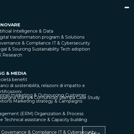
NNOVARE
tificial Intelligence & Data
gital transformation program & Solutions
overnance & Compliance
IT & Cybersecurity
gal & Sourcing
Sustainability
Tech adoption
X Research
SG & MEDIA
cietà benefit
lanci di sostenibilità, relazioni di impatto e
rtificazioni
nnel marketing & Outsourcing
Customer
assegna stampa
Comunicati stampa
Case Study
itions
Marketing strategy & Campaigns
nagement (ERM)
Organization & Process
ce
Technical assistance & Capacity building
Governance & Compliance
IT & Cybersecurity
Cerca