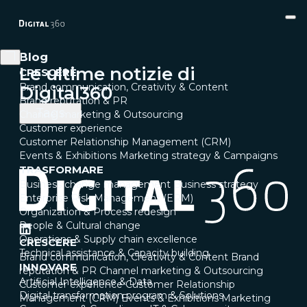
Blog
Le ultime notizie di
CRESCERE
Brand communication, Creativity & Content
Digital360
Brand reputation & PR
Tags
Channel marketing & Outsourcing
Customer experience
Customer Relationship Management (CRM)
Events & Exhibitions
Marketing strategy & Campaigns
TRASFORMARE
Business change management
Business strategy
Enterprise Risk Management (ERM)
Organization & Process redesign
People & Cultural change
Operations & Supply chain excellence
CRESCERE
Technical assistance & Capacity building
Brand communication, Creativity & Content
Brand
INNOVARE
reputation & PR
Channel marketing & Outsourcing
Artificial Intelligence & Data
Customer experience
Customer Relationship
Digital transformation program & Solutions
Management (CRM)
Events & Exhibitions
Marketing