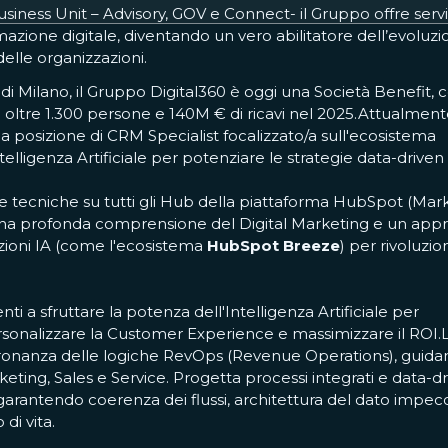
Business Unit – Advisory, GOV e Connect- il Gruppo offre serv
ormazione digitale, diventando un vero abilitatore dell’evoluz
elle organizzazioni.
 di Milano, il Gruppo Digital360 è oggi una Società Benefit, 
n oltre 1.300 persone e 140M € di ricavi nel 2025.Attualmen
la posizione di CRM Specialist focalizzato/a sull'ecosistema
lligenza Artificiale per potenziare le strategie data-driven
 tecniche su tutti gli Hub della piattaforma HubSpot (Mark
 una profonda comprensione del Digital Marketing e un app
vazioni IA (come l'ecosistema
HubSpot Breeze
) per rivoluzio
enti a sfruttare la potenza dell'Intelligenza Artificiale per
-personalizzare la Customer Experience e massimizzare il ROI.
dronanza delle logiche RevOps (Revenue Operations), guid
keting, Sales e Service. Progetta processi integrati e data-d
i, garantendo coerenza dei flussi, architettura del dato impec
di vita.