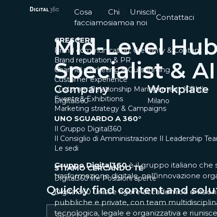
Cosa
Chi
Unisciti
Contattaci
facciamo
siamo
a noi
Mid-Level Hu
CRESCERE
Brand communication, Creativity & Content
Brand reputation & PR
Specialist & AI
Channel marketing & Outsourcing
Customer experience
Company
Workplace
Customer Relationship Management (CRM)
Events & Exhibitions
Digital360
Milano
Marketing strategy & Campaigns
UNO SGUARDO A 360°
Il Gruppo Digital360
Il Consiglio di Amministrazione
Il Leadership Te
Le sedi
Gruppo Digital360
è il gruppo italiano ch
STIAMO CERCANDO TE
trasformazione digitale, nell’innovazione or
Digital360 life
Posizioni aperte
Quickly find content and solu
Digital360 unisce rigore accademico e vision
pubbliche e private, con team multidiscipli
tecnologica, legale e organizzativa e riunisc