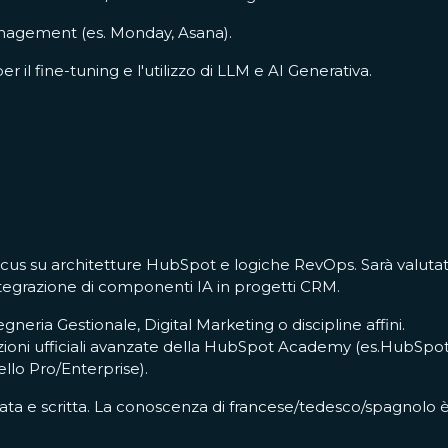
anagement (es. Monday, Asana).
l fine-tuning e l'utilizzo di LLM e AI Generativa.
 focus su architetture HubSpot e logiche RevOps. Sarà valuta
ntegrazione di componenti IA in progetti CRM.
neria Gestionale, Digital Marketing o discipline affini.
icazioni ufficiali avanzate della HubSpot Academy (es.HubSpo
vello Pro/Enterprise).
ata e scritta. La conoscenza di francese/tedesco/spagnolo 