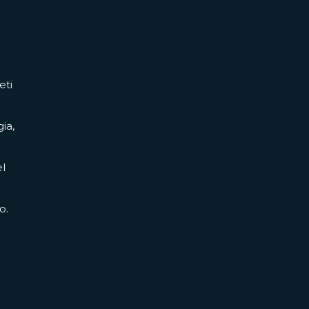
eti
ia,
el
o.