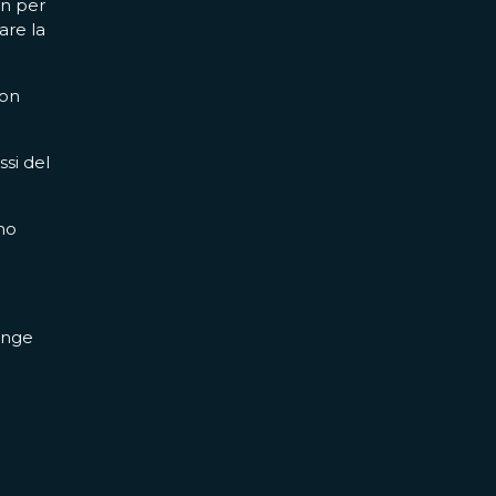
on per
are la
con
si del
no
hange