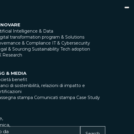
NNOVARE
tificial Intelligence & Data
gital transformation program & Solutions
overnance & Compliance
IT & Cybersecurity
gal & Sourcing
Sustainability
Tech adoption
X Research
SG & MEDIA
cietà benefit
lanci di sostenibilità, relazioni di impatto e
rtificazioni
assegna stampa
Comunicati stampa
Case Study
e,
mica,
o da
Search