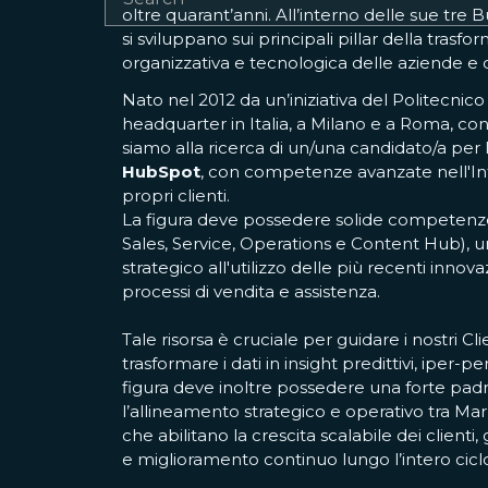
oltre quarant’anni. All’interno delle sue tre 
si sviluppano sui principali pillar della trasf
organizzativa e tecnologica delle aziende e d
Nato nel 2012 da un’iniziativa del Politecnico
headquarter in Italia, a Milano e a Roma, co
siamo alla ricerca di un/una candidato/a per 
HubSpot
, con competenze avanzate nell'Inte
propri clienti.
La figura deve possedere solide competenze
Sales, Service, Operations e Content Hub),
strategico all'utilizzo delle più recenti inno
processi di vendita e assistenza.
Tale risorsa è cruciale per guidare i nostri Cli
trasformare i dati in insight predittivi, iper
figura deve inoltre possedere una forte pa
l’allineamento strategico e operativo tra Mar
che abilitano la crescita scalabile dei client
e miglioramento continuo lungo l’intero ciclo 