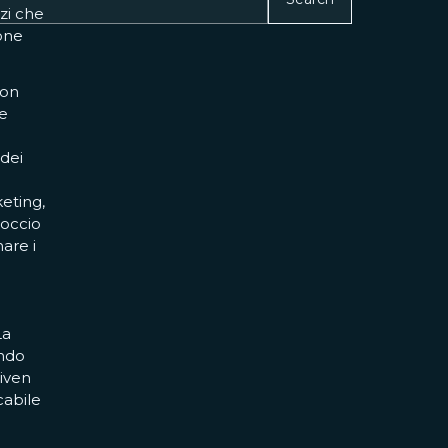
izi che
ione
con
te
 dei
eting,
roccio
nare i
La
ando
riven
cabile