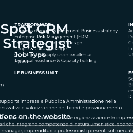
bSpot CRM
TRASFORMARE
I
Business change management
Business strategy
Ar
Enterprise Risk Management (ERM)
Di
 Strategist
Organization & Process redesign
G
People & Cultural change
Le
Job Type
Operations & Supply chain excellence
U
Technical assistance & Capacity building
Hybrid
LE BUSINESS UNIT
E
So
am
Bi
ce
R
e supporta imprese e Pubblica Amministrazione nella
ganizzativa e valorizzazione del brand e posizionamento.
tions on the website
e imprenditoriale, affiancando le organizzazioni e le impres
nari che integrano competenze di natura umanistica, econo
e manager, imprenditori e professionisti presenti sul mercat