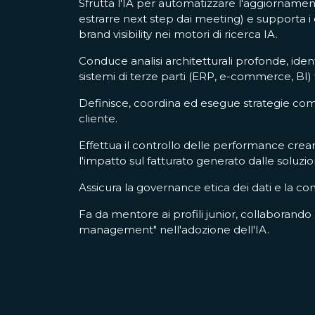
Sfrutta l'IA per automatizzare l'aggiorname
estrarre next step dai meeting) e supporta i 
brand visibility nei motori di ricerca IA.
Conduce analisi architetturali profonde, ide
sistemi di terze parti (ERP, e-commerce, BI)
Definisce, coordina ed esegue strategie comp
cliente.
Effettua il controllo delle performance cr
l'impatto sul fatturato generato dalle soluzi
Assicura la governance etica dei dati e la c
Fa da mentore ai profili junior, collaborando
management" nell'adozione dell'IA.